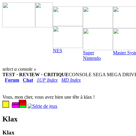
NES
Super
Master Sys
Nintendo
select a console »
TEST · REVIEW · CRITIQUE
CONSOLE SEGA MEGA DRIVE (
Forum
Chat
1UP Index
MD Index
Vous, mon cher, vous avez bien une tête à klax !
Klax
Klax