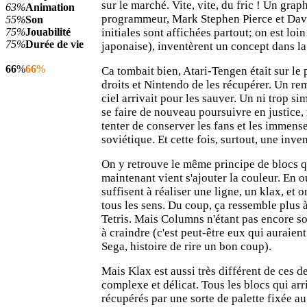
sur le marché. Vite, vite, du fric ! Un graph
63%
Animation
programmeur, Mark Stephen Pierce et Davi
55%
Son
75%
Jouabilité
initiales sont affichées partout; on est loi
75%
Durée de vie
japonaise), inventèrent un concept dans la 
66
%
66
%
Ca tombait bien, Atari-Tengen était sur le 
droits et Nintendo de les récupérer. Un r
ciel arrivait pour les sauver. Un ni trop si
se faire de nouveau poursuivre en justice, 
tenter de conserver les fans et les immens
soviétique. Et cette fois, surtout, une inve
On y retrouve le même principe de blocs 
maintenant vient s'ajouter la couleur. En ou
suffisent à réaliser une ligne, un klax, et o
tous les sens. Du coup, ça ressemble plus
Tetris. Mais Columns n'étant pas encore sort
à craindre (c'est peut-être eux qui auraient
Sega, histoire de rire un bon coup).
Mais Klax est aussi très différent de ces de
complexe et délicat. Tous les blocs qui arr
récupérés par une sorte de palette fixée au