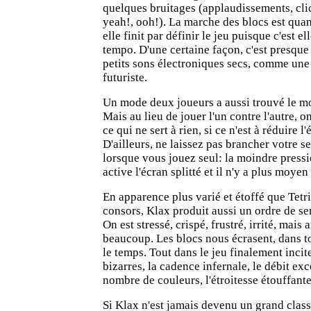
quelques bruitages (applaudissements, clic
yeah!, ooh!). La marche des blocs est q
elle finit par définir le jeu puisque c'est e
tempo. D'une certaine façon, c'est presqu
petits sons électroniques secs, comme une
futuriste.
Un mode deux joueurs a aussi trouvé le m
Mais au lieu de jouer l'un contre l'autre, o
ce qui ne sert à rien, si ce n'est à réduire l
D'ailleurs, ne laissez pas brancher votre 
lorsque vous jouez seul: la moindre press
active l'écran splitté et il n'y a plus moyen 
En apparence plus varié et étoffé que Tetr
consors, Klax produit aussi un ordre de se
On est stressé, crispé, frustré, irrité, mais
beaucoup. Les blocs nous écrasent, dans t
le temps. Tout dans le jeu finalement incit
bizarres, la cadence infernale, le débit ex
nombre de couleurs, l'étroitesse étouffante d
Si Klax n'est jamais devenu un grand class