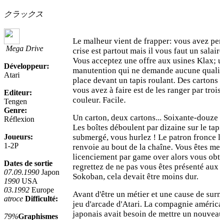
クラックス
Le malheur vient de frapper: vous avez pe
Mega Drive
crise est partout mais il vous faut un salai
Vous acceptez une offre aux usines Klax; u
Développeur:
manutention qui ne demande aucune quali
Atari
place devant un tapis roulant. Des cartons 
vous avez à faire est de les ranger par tro
Editeur:
couleur. Facile.
Tengen
Genre:
Un carton, deux cartons... Soixante-douze 
Réflexion
Les boîtes déboulent par dizaine sur le tap
Joueurs:
submergé, vous hurlez ! Le patron fronce l
1-2P
renvoie au bout de la chaîne. Vous êtes m
licenciement par game over alors vous ob
Dates de sortie
regrettez de ne pas vous êtes présenté aux
07.09.1990
Japon
Sokoban, cela devait être moins dur.
1990
USA
03.1992
Europe
Avant d'être un métier et une cause de su
atroce
Difficulté:
jeu d'arcade d'Atari. La compagnie améri
japonais avait besoin de mettre un nouvea
79%
Graphismes