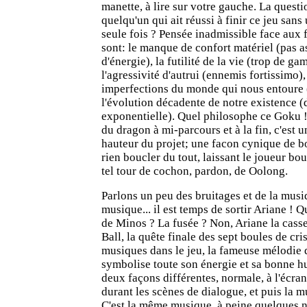
manette, à lire sur votre gauche. La questio
quelqu'un qui ait réussi à finir ce jeu sans
seule fois ? Pensée inadmissible face aux 
sont: le manque de confort matériel (pas a
d'énergie), la futilité de la vie (trop de ga
l'agressivité d'autrui (ennemis fortissimo)
imperfections du monde qui nous entoure 
l'évolution décadente de notre existence (d
exponentielle). Quel philosophe ce Goku 
du dragon à mi-parcours et à la fin, c'est u
hauteur du projet; une facon cynique de bo
rien boucler du tout, laissant le joueur b
tel tour de cochon, pardon, de Oolong.
Parlons un peu des bruitages et de la mus
musique... il est temps de sortir Ariane ! Q
de Minos ? La fusée ? Non, Ariane la cass
Ball, la quête finale des sept boules de cris
musiques dans le jeu, la fameuse mélodie
symbolise toute son énergie et sa bonne h
deux façons différentes, normale, à l'écran t
durant les scènes de dialogue, et puis la 
C'est la même musique, à peine quelques n