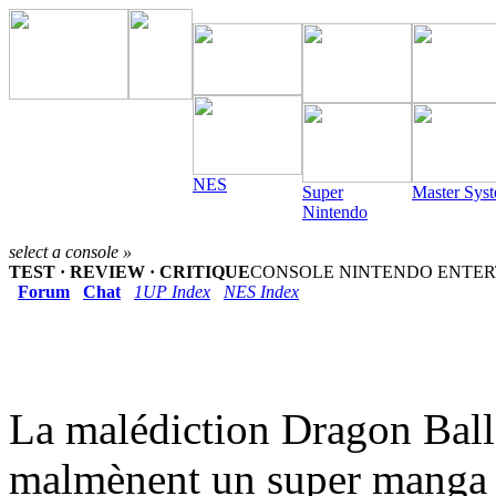
NES
Super
Master Sys
Nintendo
select a console »
TEST · REVIEW · CRITIQUE
CONSOLE NINTENDO ENTERTA
Forum
Chat
1UP Index
NES Index
La malédiction Dragon Ball
malmènent un super manga 