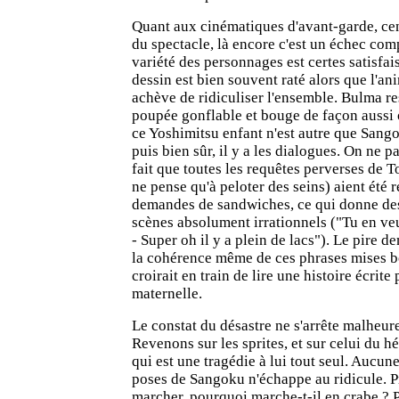
Quant aux cinématiques d'avant-garde, cen
du spectacle, là encore c'est un échec compl
variété des personnages est certes satisfai
dessin est bien souvent raté alors que l'a
achève de ridiculiser l'ensemble. Bulma r
poupée gonflable et bouge de façon aussi 
ce Yoshimitsu enfant n'est autre que Sango
puis bien sûr, il y a les dialogues. On ne 
fait que toutes les requêtes perverses de T
ne pense qu'à peloter des seins) aient été
demandes de sandwiches, ce qui donne des
scènes absolument irrationnels ("Tu en veu
- Super oh il y a plein de lacs"). Le pire d
la cohérence même de ces phrases mises bo
croirait en train de lire une histoire écrite
maternelle.
Le constat du désastre ne s'arrête malheur
Revenons sur les sprites, et sur celui du hé
qui est une tragédie à lui tout seul. Aucun
poses de Sangoku n'échappe au ridicule. P
marcher, pourquoi marche-t-il en crabe ? 