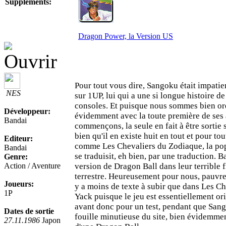
Suppléments:
Dragon Power, la Version US
Pour tout vous dire, Sangoku était impatie
NES
sur 1UP, lui qui a une si longue histoire d
consoles. Et puisque nous sommes bien ord
Développeur:
évidemment avec la toute première de ses
Bandai
commençons, la seule en fait à être sortie
bien qu'il en existe huit en tout et pour to
Editeur:
comme Les Chevaliers du Zodiaque, la popu
Bandai
se traduisit, eh bien, par une traduction. Ba
Genre:
Action / Aventure
version de Dragon Ball dans leur terrible f
terrestre. Heureusement pour nous, pauvres
Joueurs:
y a moins de texte à subir que dans Les C
1P
Yack puisque le jeu est essentiellement or
avant donc pour un test, pendant que Sang
Dates de sortie
fouille minutieuse du site, bien évidemmen
27.11.1986
Japon