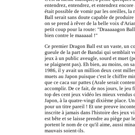
entendrez, entendrez, et entendrez encore
était possible de vomir par les oreilles, l
Ball serait sans doute capable de produire 
on se prend à rêver de la belle voix d'Aria
petit coup pour la route: "Draaaaagon Ball
bien contre le maaaaal !"
Ce premier Dragon Ball est un vaste, un c
gueule de la part de Bandai qui semblait v
jeux à un public aveugle, sourd et muet (po
se plaignent pas). Eh bien, au moins, on s
1986, il y avait un million deux cent mill
muets au Japon puisque c'est le chiffre mi
que ce caca sur pattes (Arale serait conten
accomplir. De ce fait, de nos jours, le jeu 
top des cent jeux vidéo les mieux vendus 
Japon, à la quatre-vingt dixième place. U
pour un titre pareil ! Et une preuve inconte
inscrite à jamais dans l'histoire des jeux v
est bête et se laisse prendre au piège par l
portent le nom de ce qu'il aime, aussi min
mauvais soient-ils.