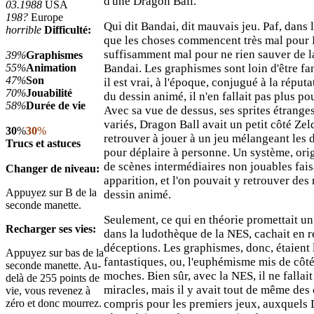
d'une Dragon Ball.
03.1988
USA
198?
Europe
Qui dit Bandai, dit mauvais jeu. Paf, dans l
horrible
Difficulté:
que les choses commencent très mal pour 
suffisamment mal pour ne rien sauver de l
39%
Graphismes
55%
Animation
Bandai. Les graphismes sont loin d'être fa
47%
Son
il est vrai, à l'époque, conjugué à la répu
70%
Jouabilité
du dessin animé, il n'en fallait pas plus po
58%
Durée de vie
Avec sa vue de dessus, ses sprites étrange
variés, Dragon Ball avait un petit côté Zeld
30
%
30
%
retrouver à jouer à un jeu mélangeant les d
Trucs et astuces
pour déplaire à personne. Un système, orig
de scènes intermédiaires non jouables fai
Changer de niveau:
apparition, et l'on pouvait y retrouver de
Appuyez sur B de la
dessin animé.
seconde manette.
Seulement, ce qui en théorie promettait un
Recharger ses vies:
dans la ludothèque de la NES, cachait en r
déceptions. Les graphismes, donc, étaient l
Appuyez sur bas de la
fantastiques, ou, l'euphémisme mis de côté
seconde manette. Au-
moches. Bien sûr, avec la NES, il ne fallait
delà de 255 points de
miracles, mais il y avait tout de même des c
vie, vous revenez à
zéro et donc mourrez.
compris pour les premiers jeux, auxquels 