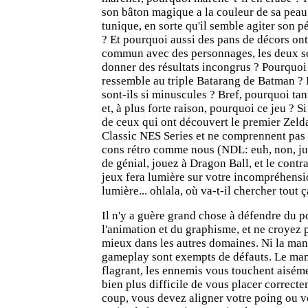
son bâton magique a la couleur de sa peau 
tunique, en sorte qu'il semble agiter son p
? Et pourquoi aussi des pans de décors ont
commun avec des personnages, les deux s
donner des résultats incongrus ? Pourqu
ressemble au triple Batarang de Batman ? 
sont-ils si minuscules ? Bref, pourquoi ta
et, à plus forte raison, pourquoi ce jeu ? Si
de ceux qui ont découvert le premier Zeld
Classic NES Series et ne comprennent pas 
cons rétro comme nous (
NDL: euh, non, jus
de génial, jouez à Dragon Ball, et le contr
jeux fera lumière sur votre incompréhensi
lumière... ohlala, où va-t-il chercher tout ç
Il n'y a guère grand chose à défendre du p
l'animation et du graphisme, et ne croyez 
mieux dans les autres domaines. Ni la mania
gameplay sont exempts de défauts. Le man
flagrant, les ennemis vous touchent aisémen
bien plus difficile de vous placer correct
coup, vous devez aligner votre poing ou v