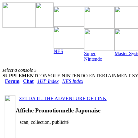
NES
Super
Master Sys
Nintendo
select a console »
SUPPLEMENT
CONSOLE NINTENDO ENTERTAINMENT SYST
Forum
Chat
1UP Index
NES Index
ZELDA II - THE ADVENTURE OF LINK
Affiche Promotionnelle Japonaise
scan, collection, publicité