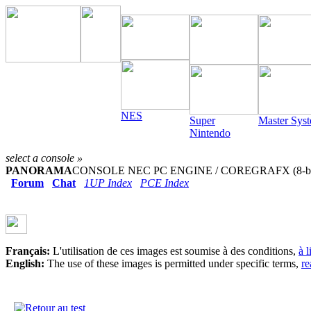
NES
Super
Master Sys
Nintendo
select a console »
PANORAMA
CONSOLE NEC PC ENGINE / COREGRAFX (8-bi
Forum
Chat
1UP Index
PCE Index
Français:
L'utilisation de ces images est soumise à des conditions,
à 
English:
The use of these images is permitted under specific terms,
re