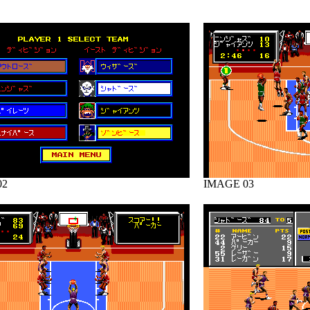
02
IMAGE 03