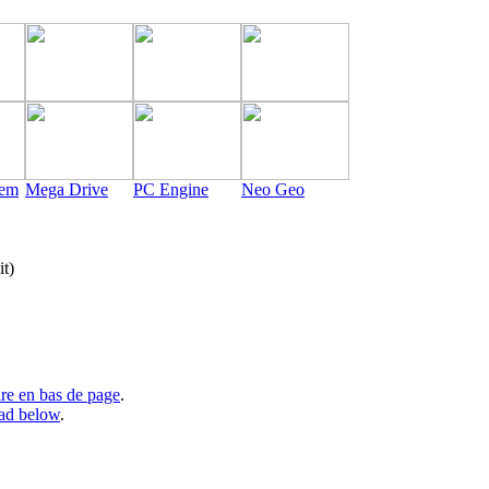
tem
Mega Drive
PC Engine
Neo Geo
t)
lire en bas de page
.
ad below
.