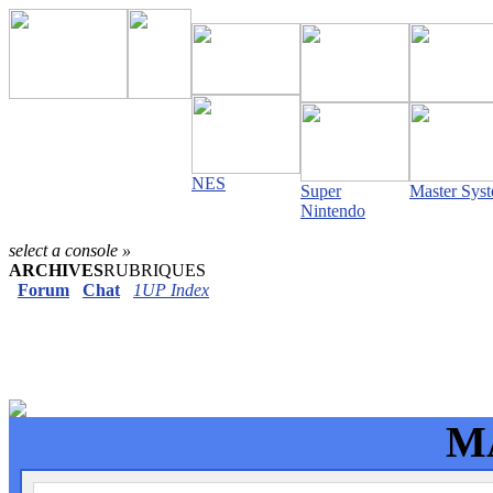
NES
Super
Master Sys
Nintendo
select a console »
ARCHIVES
RUBRIQUES
Forum
Chat
1UP Index
MA