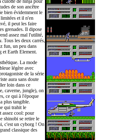
a culotte de ninja pour
itudes de son ancêtre
nie bien évidemment le
imitées et il n'en
é, il peut les faire
es grenades. Il dipose
d assez mal l'utilité,
u
. Tous les deux carrés,
sez fun, un peu dans
g et Earth Element.
esthétique. La mode
 bleue légère avec
protagoniste de la série
iste aura sans doute
ller loin dans ce
le, caverne, jungle), on
s, ce qui à l'époque
a plus tangible.
 qui trahit le
st assez cool: pour
le shinobi se retire le
i, c'est un cyborg ! On
grand classique des