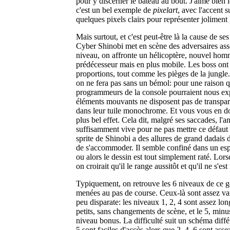
pour y discerner le bateau au bout. J'aime bien 
c'est un bel exemple de
pixelart
, avec l'accent s
quelques pixels clairs pour représenter joliment l
Mais surtout, et c'est peut-être là la cause de se
Cyber Shinobi met en scène des adversaires ass
niveau, on affronte un hélicoptère, nouvel ho
prédécesseur mais en plus mobile. Les boss ont
proportions, tout comme les pièges de la jungle.
on ne fera pas sans un bémol: pour une raison q
programmeurs de la console pourraient nous exp
éléments mouvants ne disposent pas de transpare
dans leur tuile monochrome. Et vous vous en do
plus bel effet. Cela dit, malgré ses saccades, l'a
suffisamment vive pour ne pas mettre ce défaut
sprite de Shinobi a des allures de grand dadais d
de s'accommoder. Il semble confiné dans un espa
ou alors le dessin est tout simplement raté. Lors
on croirait qu'il le range aussitôt et qu'il ne s'est
Typiquement, on retrouve les 6 niveaux de ce g
menées au pas de course. Ceux-là sont assez var
peu disparate: les niveaux 1, 2, 4 sont assez long
petits, sans changements de scène, et le 5, minu
niveau bonus. La difficulté suit un schéma différ
5 sont faciles d'accès alors que 2, 4, 6 sont asse