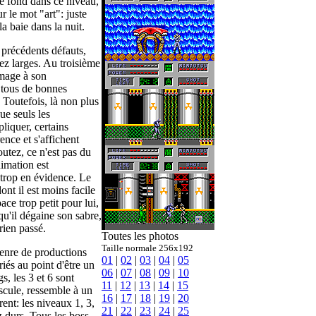
le fond dans ce niveau,
ur le mot "art": juste
a baie dans la nuit.
s précédents défauts,
ez larges. Au troisième
mmage à son
 tous de bonnes
 Toutefois, là non plus
ue seuls les
liquer, certains
nce et s'affichent
utez, ce n'est pas du
nimation est
 trop en évidence. Le
ont il est moins facile
ce trop petit pour lui,
qu'il dégaine son sabre,
 rien passé.
Toutes les photos
Taille normale 256x192
enre de productions
01
|
02
|
03
|
04
|
05
iés au point d'être un
06
|
07
|
08
|
09
|
10
s, les 3 et 6 sont
11
|
12
|
13
|
14
|
15
scule, ressemble à un
16
|
17
|
18
|
19
|
20
ent: les niveaux 1, 3,
21
|
22
|
23
|
24
|
25
z durs. Tous les boss