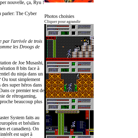
per nouvelle, ça, Ryu !
u parler: The Cyber
Photos choisies
Cliquer pour agrandir
 par l'arrivée de trois
comme les
Droogs
de
itation de Joe Musashi,
nération 8 bits face à
tentiel du ninja dans un
? Ou tout simplement
s des super héros dans
 Dans ce premier test de
nie de rétrogaming,
approche beaucoup plus
ster System faits au
européen et brésilien
lien et canadien). On
ntérêt est sujet à