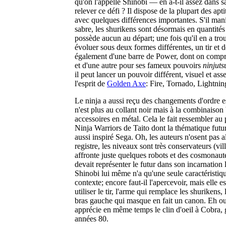
qu'on l'appelle Shinobi — en a-t-il assez dans s
relever ce défi ? Il dispose de la plupart des apt
avec quelques différences importantes. S'il ma
sabre, les shurikens sont désormais en quantités l
possède aucun au départ; une fois qu'il en a trouv
évoluer sous deux formes différentes, un tir et d
également d'une barre de Power, dont on compren
et d'une autre pour ses fameux pouvoirs
ninjuts
il peut lancer un pouvoir différent, visuel et as
l'esprit de
Golden Axe
: Fire, Tornado, Lightnin
Le ninja a aussi reçu des changements d'ordre 
n'est plus au collant noir mais à la combinaison
accessoires en métal. Cela le fait ressembler au 
Ninja Warriors de Taito dont la thématique futur
aussi inspiré Sega. Oh, les auteurs n'osent pas a
registre, les niveaux sont très conservateurs (vil
affronte juste quelques robots et des cosmonaute
devait représenter le futur dans son incarnation l
Shinobi lui même n'a qu'une seule caractéristique
contexte; encore faut-il l'apercevoir, mais elle e
utiliser le tir, l'arme qui remplace les shurikens, 
bras gauche qui masque en fait un canon. Eh ou
apprécie en même temps le clin d'oeil à Cobra, 
années 80.