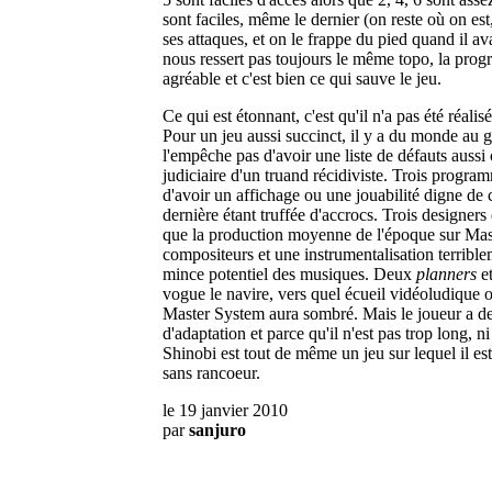
sont faciles, même le dernier (on reste où on est
ses attaques, et on le frappe du pied quand il a
nous ressert pas toujours le même topo, la prog
agréable et c'est bien ce qui sauve le jeu.
Ce qui est étonnant, c'est qu'il n'a pas été réalis
Pour un jeu aussi succinct, il y a du monde au 
l'empêche pas d'avoir une liste de défauts aussi
judiciaire d'un truand récidiviste. Trois progra
d'avoir un affichage ou une jouabilité digne de
dernière étant truffée d'accrocs. Trois designers
que la production moyenne de l'époque sur Ma
compositeurs et une instrumentalisation terrible
mince potentiel des musiques. Deux
planners
et
vogue le navire, vers quel écueil vidéoludique o
Master System aura sombré. Mais le joueur a de
d'adaptation et parce qu'il n'est pas trop long, 
Shinobi est tout de même un jeu sur lequel il est
sans rancoeur.
le 19 janvier 2010
par
sanjuro