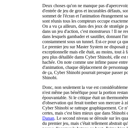
Deux choses qu'on ne manque pas d'apercevoir, 
d'entrée de jeu de gros et incurables défauts, s
sommet de l'écran et l'animation étrangement s
sont réunis tous les compteurs occupe exactemen
On a vu ça ailleurs, dans des jeux de stratégie 
dans un jeu d'action, c'est monstrueux ! Il ne re
dans lesquels gambader et sautiller, donnant l'i
constamment sous un tunnel. Est-ce pour ça que 
Le premier jeu sur Master System ne disposait 
exceptionnelle mais elle était, au moins, tout à fa
peu plus détaillée dams Cyber Shinobi, elle es
hachée. On note comme une infime pause entre
d'animation, chaque déplacement de personnage
de ça, Cyber Shinobi pourrait presque passer po
Shinobi.
Donc, non seulement la vue est considérablemen
n'est même pas bénéfique pour la portion restant
épouvantable. Si le critique était un thermomètre
d'observation qui ferait tomber son mercure à 
Cyber Shinobi se rattrape graphiquement. Ce n'
certes, mais c'est bien mieux que dans Shinobi 
Danan
. Le second niveau se déroule sur les quais
du premier jeu, mais c'était tellement abstrait qu