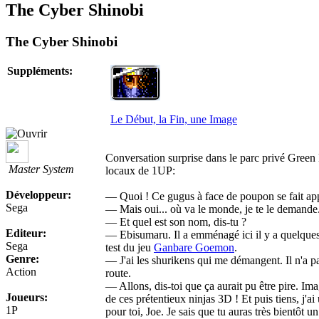
The Cyber Shinobi
The Cyber Shinobi
Suppléments:
Le Début, la Fin, une Image
Conversation surprise dans le parc privé Green 
Master System
locaux de 1UP:
Développeur:
— Quoi ! Ce gugus à face de poupon se fait app
Sega
— Mais oui... où va le monde, je te le demande
— Et quel est son nom, dis-tu ?
Editeur:
— Ebisumaru. Il a emménagé ici il y a quelques 
Sega
test du jeu
Ganbare Goemon
.
Genre:
— J'ai les shurikens qui me démangent. Il n'a pa
Action
route.
— Allons, dis-toi que ça aurait pu être pire. Ima
Joueurs:
de ces prétentieux ninjas 3D ! Et puis tiens, j'a
1P
pour toi, Joe. Je sais que tu auras très bientôt un 