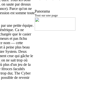
, on saute par dessus
vance). Parce qu'on ne
Panorama
ression est somme toute
Tout sur une page
é par une petite équipe.
générique. Ca ne
 chargée que le casier
mmeurs et pas fichu
 ce nom — cette
 et à peine plus beau
ster System. Deux
ment crue qui gâche le
 on ne sait trop où
ù plus d'un jeu de la
 féroces facultés
ni trop dur, The Cyber
 possible de revenir