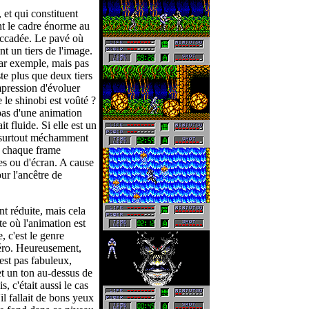
et qui constituent
ont le cadre énorme au
accadée. Le pavé où
t un tiers de l'image.
par exemple, mais pas
ste plus que deux tiers
mpression d'évoluer
le shinobi est voûté ?
pas d'une animation
it fluide. Si elle est un
t surtout méchamment
 chaque frame
s ou d'écran. A cause
ur l'ancêtre de
t réduite, mais cela
e où l'animation est
, c'est le genre
zéro. Heureusement,
est pas fabuleux,
et un ton au-dessus de
, c'était aussi le cas
'il fallait de bons yeux