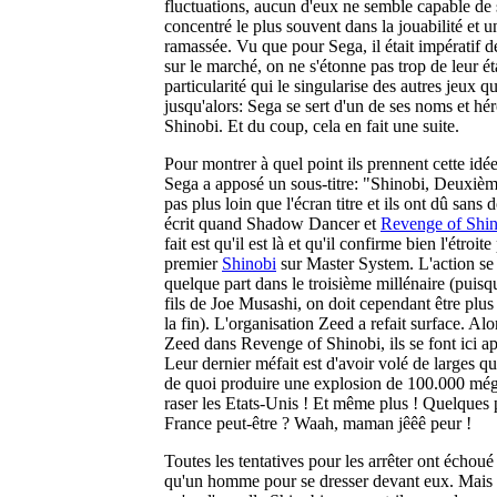
fluctuations, aucun d'eux ne semble capable de 
concentré le plus souvent dans la jouabilité et u
ramassée. Vu que pour Sega, il était impératif d
sur le marché, on ne s'étonne pas trop de leur ét
particularité qui le singularise des autres jeux 
jusqu'alors: Sega se sert d'un de ses noms et hé
Shinobi. Et du coup, cela en fait une suite.
Pour montrer à quel point ils prennent cette idée
Sega a apposé un sous-titre: "Shinobi, Deuxièm
pas plus loin que l'écran titre et ils ont dû sans d
écrit quand Shadow Dancer et
Revenge of Shin
fait est qu'il est là et qu'il confirme bien l'étroit
premier
Shinobi
sur Master System. L'action se 
quelque part dans le troisième millénaire (puisqu
fils de Joe Musashi, on doit cependant être plu
la fin). L'organisation Zeed a refait surface. Alo
Zeed dans Revenge of Shinobi, ils se font ici 
Leur dernier méfait est d'avoir volé de larges q
de quoi produire une explosion de 100.000 még
raser les Etats-Unis ! Et même plus ! Quelques 
France peut-être ? Waah, maman jêêê peur !
Toutes les tentatives pour les arrêter ont échoué 
qu'un homme pour se dresser devant eux. Mais 