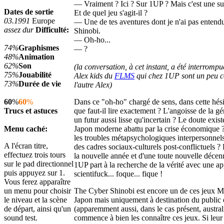
— Vraiment ? Ici ? Sur 1UP ? Mais c'est une su
Dates de sortie
Et de quel jeu s'agit-il ?
03.1991
Europe
— Une de tes aventures dont je n'ai pas entend
assez dur
Difficulté:
Shinobi.
— Oh-ho...
74%
Graphismes
— ?
48%
Animation
62%
Son
(la conversation, à cet instant, a été interrompue
75%
Jouabilité
Alex kids du
FLMS
qui chez 1UP sont un peu 
73%
Durée de vie
l'autre Alex)
60
%
60
%
Dans ce "oh-ho" chargé de sens, dans cette hés
Trucs et astuces
que faut-il lire exactement ? L'angoisse de la gé
un futur aussi lisse qu'incertain ? Le doute exis
Menu caché:
Japon moderne abattu par la crise économique 
les troubles métapsychologiques interpersonnel
A l'écran titre,
des cadres sociaux-culturels post-conflictuels ?
effectuez trois tours
la nouvelle année et d'une toute nouvelle décen
sur le pad directionnel
1UP part à la recherche de la vérité avec une 
puis appuyez sur 1.
scientifuck... foque... fique !
Vous ferez apparaître
un menu pour choisir
The Cyber Shinobi est encore un de ces jeux Ma
le niveau et la scène
Japon mais uniquement à destination du public 
de départ, ainsi qu'un
(apparemment aussi, dans le cas présent, austra
sound test.
commence à bien les connaître ces jeux. Si leur i