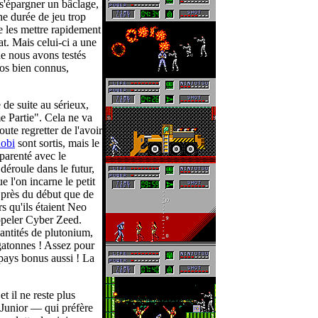
s'épargner un bâclage,
ne durée de jeu trop
e les mettre rapidement
at. Mais celui-ci a une
que nous avons testés
ros bien connus,
 de suite au sérieux,
e Partie". Cela ne va
oute regretter de l'avoir
obi
sont sortis, mais le
e parenté avec le
déroule dans le futur,
e l'on incarne le petit
s près du début que de
rs qu'ils étaient Neo
appeler Cyber Zeed.
uantités de plutonium,
atonnes ! Assez pour
pays bonus aussi ! La
et il ne reste plus
Junior — qui préfère