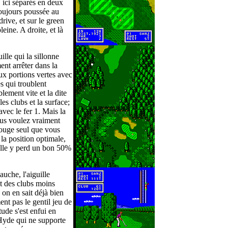
 ici séparés en deux
toujours poussée au
rive, et sur le green
leine. A droite, et là
ille qui la sillonne
nt arrêter dans la
ux portions vertes avec
s qui troublent
lement vite et la dite
les clubs et la surface;
avec le fer 1. Mais la
ous voulez vraiment
 rouge seul que vous
e la position optimale,
balle y perd un bon 50%
auche, l'aiguille
t des clubs moins
 on en sait déjà bien
nt pas le gentil jeu de
tude s'est enfui en
Hyde qui ne supporte