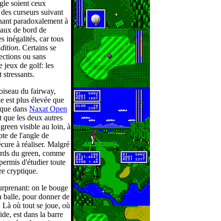
ngle soient ceux
 des curseurs suivant
nnant paradoxalement à
leaux de bord de
 inégalités, car tous
dition
. Certains se
rections ou sans
 jeux de golf: les
t stressants.
oiseau du fairway,
le est plus élevée que
 que dans
Naxat Open
t que les deux autres
reen visible au loin, à
te de l'angle de
écure à réaliser. Malgré
bords du green, comme
permis d'étudier toute
re cryptique.
surprenant: on le bouge
la balle, pour donner de
). Là où tout se joue, où
ide, est dans la barre