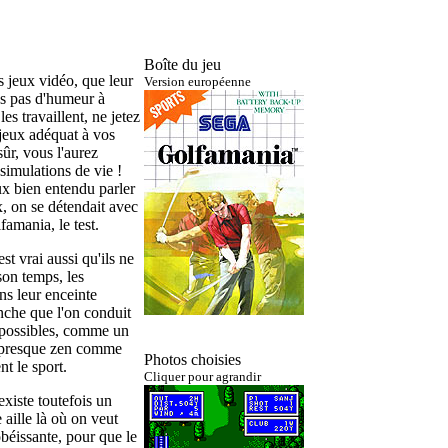
Boîte du jeu
s jeux vidéo, que leur
Version européenne
es pas d'humeur à
s travaillent, ne jetez
e jeux adéquat à vos
sûr, vous l'aurez
simulations de vie !
eux bien entendu parler
x, on se détendait avec
famania, le test.
st vrai aussi qu'ils ne
son temps, les
ns leur enceinte
anche que l'on conduit
s possibles, comme un
st presque zen comme
Photos choisies
t le sport.
Cliquer pour agrandir
 existe toutefois un
 aille là où on veut
 obéissante, pour que le