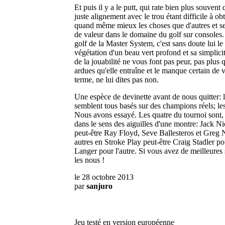
Et puis il y a le putt, qui rate bien plus souvent 
juste alignement avec le trou étant difficile à ob
quand même mieux les choses que d'autres et se
de valeur dans le domaine du golf sur consoles.
golf de la Master System, c'est sans doute lui le
végétation d'un beau vert profond et sa simplicité
de la jouabilité ne vous font pas peur, pas plus q
ardues qu'elle entraîne et le manque certain de v
terme, ne lui dites pas non.
Une espèce de devinette avant de nous quitter: 
semblent tous basés sur des champions réels; l
Nous avons essayé. Les quatre du tournoi sont, 
dans le sens des aiguilles d'une montre: Jack N
peut-être Ray Floyd, Seve Ballesteros et Greg
autres en Stroke Play peut-être Craig Stadler po
Langer pour l'autre. Si vous avez de meilleures
les nous !
le 28 octobre 2013
par
sanjuro
Jeu testé en version européenne