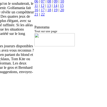
06
|
07
|
08
|
09
|
10
qu'on le souhaiterait, le
11
|
12
|
13
|
14
|
15
tenir. Golfamania fait
16
|
17
|
18
|
19
|
20
 révèle un compétiteur
21
|
22
 Des quatres jeux de
 plus élégant, avec sa
 raffinée. Si les aléas
Panorama
ue les situations
Tout sur une page
ariété sur le long
les joueurs disponibles
es avez-vous reconnus ?
en partant du blond et
icklaus, Tom Kite ou
 Norman. Les deux
ur le gros et Bernhard
 suggestions, envoyez-