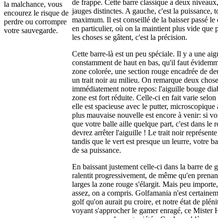
de frappe. Cette barre classique a deux niveaux,
la malchance, vous
jauges distinctes. A gauche, c'est la puissance, 
encourez le risque de
maximum. Il est conseillé de la baisser passé le d
perdre ou corrompre
en particulier, où on la maintient plus vide que p
votre sauvegarde.
les choses se gâtent, c'est la précision.
Cette barre-là est un peu spéciale. Il y a une aigu
constamment de haut en bas, qu'il faut évidemme
zone colorée, une section rouge encadrée de de
un trait noir au milieu. On remarque deux chose
immédiatement notre repos: l'aiguille bouge diab
zone est fort réduite. Celle-ci en fait varie selon 
elle est spacieuse avec le putter, microscopique 
plus mauvaise nouvelle est encore à venir: si v
que votre balle aille quelque part, c'est dans le
devrez arrêter l'aiguille ! Le trait noir représent
tandis que le vert est presque un leurre, votre 
de sa puissance.
En baissant justement celle-ci dans la barre de g
ralentit progressivement, de même qu'en prenan
larges la zone rouge s'élargit. Mais peu importe,
assez, on a compris. Golfamania n'est certaineme
golf qu'on aurait pu croire, et notre état de pléni
voyant s'approcher le gamer enragé, ce Mister 