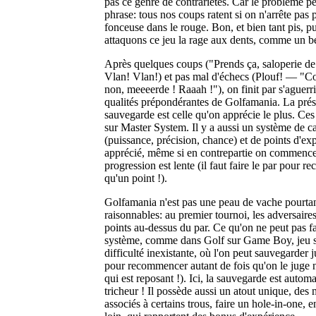
pas ce genre de contrariétés. Car le problème p
phrase: tous nos coups ratent si on n'arrête pas p
fonceuse dans le rouge. Bon, et bien tant pis, pu
attaquons ce jeu la rage aux dents, comme un b
Après quelques coups ("Prends ça, saloperie de
Vlan! Vlan!) et pas mal d'échecs (Plouf! — "C
non, meeeerde ! Raaah !"), on finit par s'aguerrir
qualités prépondérantes de Golfamania. La pré
sauvegarde est celle qu'on apprécie le plus. Ces 
sur Master System. Il y a aussi un système de ca
(puissance, précision, chance) et de points d'ex
apprécié, même si en contrepartie on commence 
progression est lente (il faut faire le par pour re
qu'un point !).
Golfamania n'est pas une peau de vache pourtant
raisonnables: au premier tournoi, les adversaires
points au-dessus du par. Ce qu'on ne peut pas fai
système, comme dans Golf sur Game Boy, jeu s
difficulté inexistante, où l'on peut sauvegarder
pour recommencer autant de fois qu'on le juge n
qui est reposant !). Ici, la sauvegarde est automa
tricheur ! Il possède aussi un atout unique, des
associés à certains trous, faire un hole-in-one, e