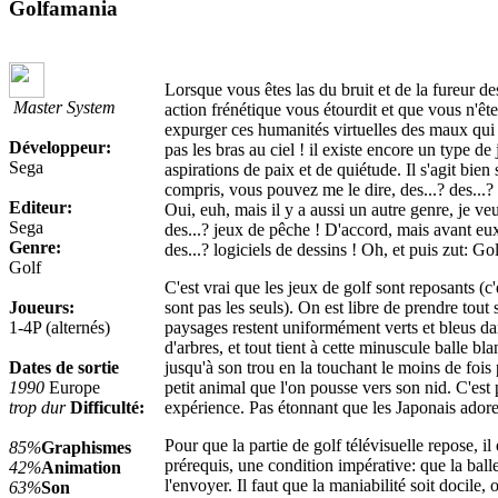
Golfamania
Lorsque vous êtes las du bruit et de la fureur de
Master System
action frénétique vous étourdit et que vous n'êt
expurger ces humanités virtuelles des maux qui le
Développeur:
pas les bras au ciel ! il existe encore un type d
Sega
aspirations de paix et de quiétude. Il s'agit bien 
compris, vous pouvez me le dire, des...? des...? 
Editeur:
Oui, euh, mais il y a aussi un autre genre, je v
Sega
des...? jeux de pêche ! D'accord, mais avant eu
Genre:
des...? logiciels de dessins ! Oh, et puis zut: Gol
Golf
C'est vrai que les jeux de golf sont reposants (c'e
Joueurs:
sont pas les seuls). On est libre de prendre tout 
1-4P (alternés)
paysages restent uniformément verts et bleus da
d'arbres, et tout tient à cette minuscule balle bl
Dates de sortie
jusqu'à son trou en la touchant le moins de foi
1990
Europe
petit animal que l'on pousse vers son nid. C'e
trop dur
Difficulté:
expérience. Pas étonnant que les Japonais adoren
Pour que la partie de golf télévisuelle repose, il
85%
Graphismes
prérequis, une condition impérative: que la balle
42%
Animation
l'envoyer. Il faut que la maniabilité soit docile,
63%
Son