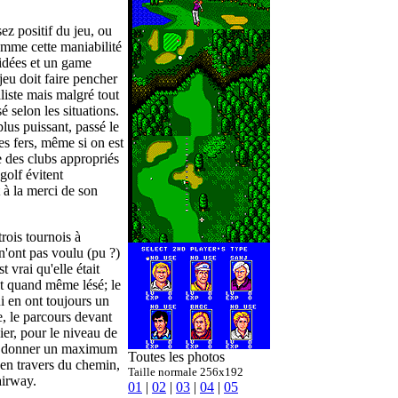
ez positif du jeu, ou
omme cette maniabilité
 idées et un game
jeu doit faire pencher
liste mais malgré tout
é selon les situations.
lus puissant, passé le
les fers, même si on est
e des clubs appropriés
golf évitent
t à la merci de son
rois tournois à
 n'ont pas voulu (pu ?)
t vrai qu'elle était
nt quand même lésé; le
 en ont toujours un
e, le parcours devant
ier, pour le niveau de
our donner un maximum
Toutes les photos
s en travers du chemin,
Taille normale 256x192
airway.
01
|
02
|
03
|
04
|
05