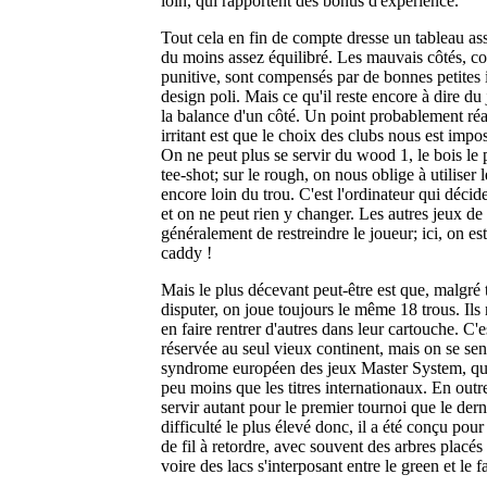
loin, qui rapportent des bonus d'expérience.
Tout cela en fin de compte dresse un tableau ass
du moins assez équilibré. Les mauvais côtés, c
punitive, sont compensés par de bonnes petites
design poli. Mais ce qu'il reste encore à dire du 
la balance d'un côté. Un point probablement réa
irritant est que le choix des clubs nous est impos
On ne peut plus se servir du wood 1, le bois le p
tee-shot; sur le rough, on nous oblige à utiliser 
encore loin du trou. C'est l'ordinateur qui décid
et on ne peut rien y changer. Les autres jeux de 
généralement de restreindre le joueur; ici, on es
caddy !
Mais le plus décevant peut-être est que, malgré t
disputer, on joue toujours le même 18 trous. Ils
en faire rentrer d'autres dans leur cartouche. C'es
réservée au seul vieux continent, mais on se se
syndrome européen des jeux Master System, qui
peu moins que les titres internationaux. En outr
servir autant pour le premier tournoi que le dern
difficulté le plus élevé donc, il a été conçu p
de fil à retordre, avec souvent des arbres placé
voire des lacs s'interposant entre le green et le f