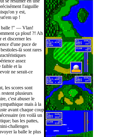
eut se résumer en une
récisément l'aiguille
isqu'on y est,
eat'em up !
 balle !" — Vlan!
omment ça plouf ?! Ah
 et discerner les
sence d'une puce de
bestioles-là sont rares
ractéristiques
périence assez
faible et la
cevoir ne serait-ce
, les scores sont
 restent plusieurs
re, c'est abuser le
ympathique mais à la
 juste avant chaque coup
écessaire (en voilà un
tique; bas les pattes,
 mini-challenges
nvoyer la balle le plus