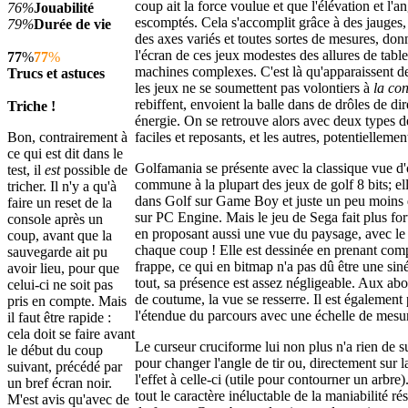
coup ait la force voulue et que l'élévation et l'a
76%
Jouabilité
escomptés. Cela s'accomplit grâce à des jauges,
79%
Durée de vie
des axes variés et toutes sortes de mesures, do
l'écran de ces jeux modestes des allures de tab
77
%
77
%
machines complexes. C'est là qu'apparaissent des
Trucs et astuces
les jeux ne se soumettent pas volontiers à
la con
rebiffent, envoient la balle dans de drôles de di
Triche !
énergie. On se retrouve alors avec deux types de
Bon, contrairement à
faciles et reposants, et les autres, potentiellemen
ce qui est dit dans le
Golfamania se présente avec la classique vue d'
test, il
est
possible de
commune à la plupart des jeux de golf 8 bits; el
tricher. Il n'y a qu'à
dans Golf sur Game Boy et juste un peu moins
faire un reset de la
sur PC Engine. Mais le jeu de Sega fait plus for
console après un
en proposant aussi une vue du paysage, avec le g
coup, avant que la
chaque coup ! Elle est dessinée en prenant comp
sauvegarde ait pu
frappe, ce qui en bitmap n'a pas dû être une sin
avoir lieu, pour que
tout, sa présence est assez négligeable. Aux a
celui-ci ne soit pas
de coutume, la vue se resserre. Il est également 
pris en compte. Mais
l'étendue du parcours avec une échelle de mesu
il faut être rapide :
cela doit se faire avant
Le curseur cruciforme lui non plus n'a rien de 
le début du coup
pour changer l'angle de tir ou, directement sur 
suivant, précédé par
l'effet à celle-ci (utile pour contourner un arbre
un bref écran noir.
tout le caractère inéluctable de la maniabilité rés
M'est avis qu'avec de