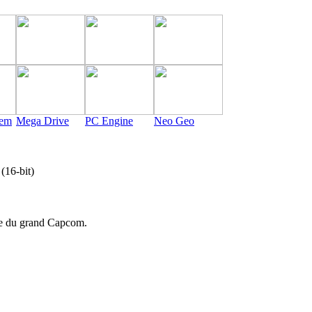
tem
Mega Drive
PC Engine
Neo Geo
6-bit)
dre du grand Capcom.