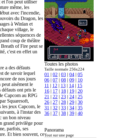
et l'on peut utiliser
nture même, les
début avec l'incendie,
pouvoirs du Dragon, les
nages à Winlan et
chaque village, le
ellentes séquences de
grand coup de théâtre
e Breath of Fire peut se
té, c'est en effet un
Toutes les photos
re a des défauts
Taille normale 256x224
st de savoir lequel
01
|
02
|
03
|
04
|
05
encore de nos jours
06
|
07
|
08
|
09
|
10
 peut aisément le
11
|
12
|
13
|
14
|
15
défauts ont pris le
16
|
17
|
18
|
19
|
20
ve de Capcom au RPG
21
|
22
|
23
|
24
|
25
 par Squaresoft,
26
|
27
|
28
|
29
|
30
 les jeux Capcom, le
31
|
32
|
33
|
34
|
35
ivants, à l'instar des
36
|
37
|
38
|
39
|
40
c un bon niveau
un grand privilège pour
e, parfois, ses
Panorama
re. Et bien souvent, ce
Tout sur une page