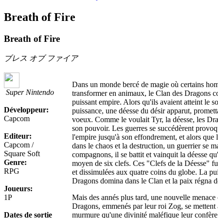
Breath of Fire
Breath of Fire
ブレス オブ ファイア
Dans un monde bercé de magie où certains ho
Super Nintendo
transformer en animaux, le Clan des Dragons con
puissant empire. Alors qu'ils avaient atteint le 
Développeur:
puissance, une déesse du désir apparut, promett
Capcom
voeux. Comme le voulait Tyr, la déesse, les Dra
son pouvoir. Les guerres se succédèrent provoqu
Editeur:
l'empire jusqu'à son effondrement, et alors que
Capcom /
dans le chaos et la destruction, un guerrier se m
Square Soft
compagnons, il se battit et vainquit la déesse q
Genre:
moyen de six clefs. Ces "Clefs de la Déesse" fur
RPG
et dissimulées aux quatre coins du globe. La pu
Dragons domina dans le Clan et la paix régna 
Joueurs:
1P
Mais des annés plus tard, une nouvelle menace
Dragons, emmenés par leur roi Zog, se mettent 
Dates de sortie
murmure qu'une divinité maléfique leur confère