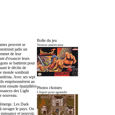
Boîte du jeu
mmes peuvent se
Version américaine
struisit jadis un
sommet de leur
ant d'exaucer leurs
gons se battirent pour
ant le déclin de
 le monde sombrait
anifesta. Avec ses sept
u'ils emprisonnèrent au
ent ensuite éparpillées
Photos choisies
issances des Light
Cliquer pour agrandir
de nouveau.
 émerge. Les Dark
à ravager le pays. On
 puissance et pouvoir.