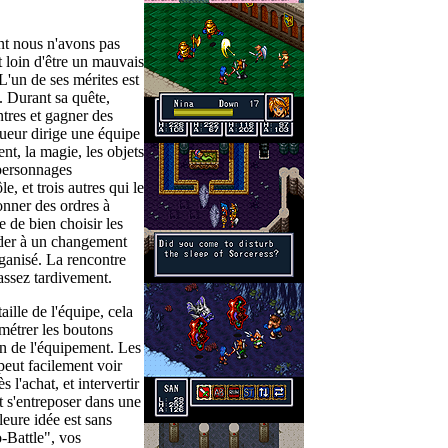
nt nous n'avons pas
t loin d'être un mauvais
L'un de ses mérites est
s. Durant sa quête,
tres et gagner des
ueur dirige une équipe
nt, la magie, les objets
 personnages
e, et trois autres qui le
onner des ordres à
e de bien choisir les
éder à un changement
rganisé. La rencontre
assez tardivement.
taille de l'équipe, cela
métrer les boutons
on de l'équipement. Les
n peut facilement voir
 l'achat, et intervertir
t s'entreposer dans une
eure idée est sans
-Battle", vos