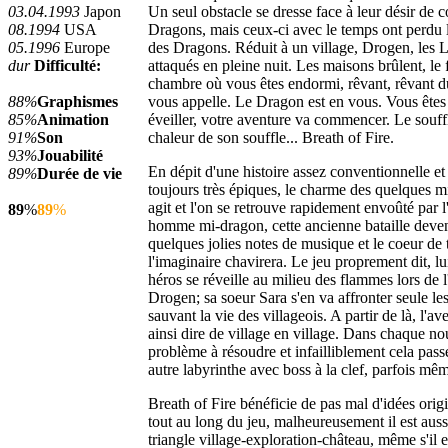
03.04.1993
Japon
Un seul obstacle se dresse face à leur désir de c
08.1994
USA
Dragons, mais ceux-ci avec le temps ont perdu l
05.1996
Europe
des Dragons. Réduit à un village, Drogen, les 
dur
Difficulté:
attaqués en pleine nuit. Les maisons brûlent, le
chambre où vous êtes endormi, rêvant, rêvant 
88%
Graphismes
vous appelle. Le Dragon est en vous. Vous êtes 
85%
Animation
éveiller, votre aventure va commencer. Le souff
91%
Son
chaleur de son souffle... Breath of Fire.
93%
Jouabilité
En dépit d'une histoire assez conventionnelle e
89%
Durée de vie
toujours très épiques, le charme des quelques m
agit et l'on se retrouve rapidement envoûté par l
89
%
89
%
homme mi-dragon, cette ancienne bataille deve
quelques jolies notes de musique et le coeur de 
l'imaginaire chavirera. Le jeu proprement dit, l
héros se réveille au milieu des flammes lors de 
Drogen; sa soeur Sara s'en va affronter seule l
sauvant la vie des villageois. A partir de là, l'a
ainsi dire de village en village. Dans chaque no
problème à résoudre et infailliblement cela pas
autre labyrinthe avec boss à la clef, parfois mê
Breath of Fire bénéficie de pas mal d'idées orig
tout au long du jeu, malheureusement il est aussi
triangle village-exploration-château, même s'il 