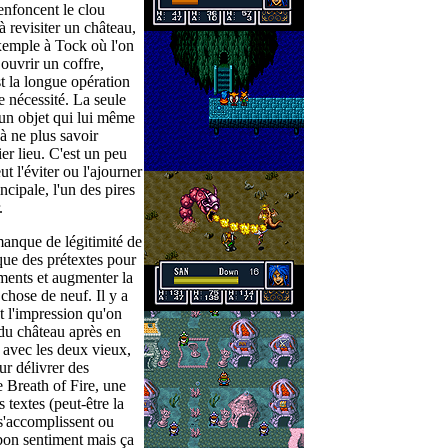
enfoncent le clou
à revisiter un château,
xemple à Tock où l'on
 ouvrir un coffre,
t la longue opération
e nécessité. La seule
 un objet qui lui même
'à ne plus savoir
er lieu. C'est un peu
t l'éviter ou l'ajourner
ncipale, l'un des pires
.
 manque de légitimité de
que des prétextes pour
ments et augmenter la
chose de neuf. Il y a
 l'impression qu'on
 du château après en
 avec les deux vieux,
our délivrer des
e Breath of Fire, une
s textes (peut-être la
 s'accomplissent ou
bon sentiment mais ça