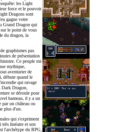
onquête: les Light
eur force et le pouvoir
Light Dragons sont
 feu gagne votre
du Grand Dragon qui
sur le point de vous
le du dragon, la
t de graphismes pas
inutes de présentation
'histoire. Ce peuple mi-
nue mythique,
tout aventurier de
ui, débute quand le
l'incendie qui ravage
es Dark Dragon,
venture se déroule pour
uvel hameau, il y a un
se par un château ou
me plus d'un.
inales qui s'expriment
 très linéaire et son
est l'archétype du RPG,