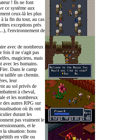
teur ! Ils ne font
rve ce système aux
ment ceux-là les plus
à la fin du tour, au cas
etites exceptions près
...), l'environnement de
aire avec de nombreux
fois il ne s'agit pas
 elfes, magiciens, mais
t avec les humains.
 Fire. Dans le camp
est taillée un chemin.
res, leur
ent au sol privés de
ombattent à cheval,
inale et les nombreux
uer des autres RPG sur
sualisation où ils ont
culier durant les
onnent pas vraiment le
ressionnants, et le
n la situation: bons
pétitifs en ville ou