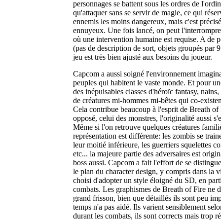
personnages se battent sous les ordres de l'ordina
qu'attaquer sans se servir de magie, ce qui rése
ennemis les moins dangereux, mais c'est précisé
ennuyeux. Une fois lancé, on peut l'interrompre 
où une intervention humaine est requise. A de p
(pas de description de sort, objets groupés par 9
jeu est très bien ajusté aux besoins du joueur.
Capcom a aussi soigné l'environnement imagin
peuples qui habitent le vaste monde. Et pour une 
des inépuisables classes d'héroïc fantasy, nains,
de créatures mi-hommes mi-bêtes qui co-existen
Cela contribue beaucoup à l'esprit de Breath of
opposé, celui des monstres, l'originalité aussi s'
Même si l'on retrouve quelques créatures familiè
représentation est différente: les zombis se train
leur moitié inférieure, les guerriers squelettes c
etc... la majeure partie des adversaires est orig
boss aussi. Capcom a fait l'effort de se disting
le plan du character design, y compris dans la vi
choisi d'adopter un style éloigné du SD, en parti
combats. Les graphismes de Breath of Fire ne d
grand frisson, bien que détaillés ils sont peu imp
temps n'a pas aidé. Ils varient sensiblement selo
durant les combats, ils sont corrects mais trop ré