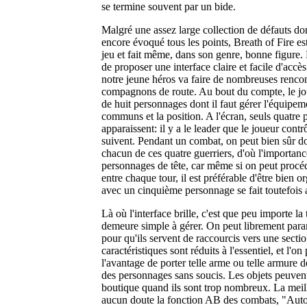
se termine souvent par un bide.
Malgré une assez large collection de défauts do
encore évoqué tous les points, Breath of Fire es
jeu et fait même, dans son genre, bonne figure. 
de proposer une interface claire et facile d'accè
notre jeune héros va faire de nombreuses rencon
compagnons de route. Au bout du compte, le jo
de huit personnages dont il faut gérer l'équipeme
communs et la position. A l'écran, seuls quatre
apparaissent: il y a le leader que le joueur contrôl
suivent. Pendant un combat, on peut bien sûr d
chacun de ces quatre guerriers, d'où l'importanc
personnages de tête, car même si on peut proc
entre chaque tour, il est préférable d'être bien o
avec un cinquième personnage se fait toutefois 
Là où l'interface brille, c'est que peu importe la 
demeure simple à gérer. On peut librement para
pour qu'ils servent de raccourcis vers une secti
caractéristiques sont réduits à l'essentiel, et l'o
l'avantage de porter telle arme ou telle armure dès
des personnages sans soucis. Les objets peuven
boutique quand ils sont trop nombreux. La meill
aucun doute la fonction AB des combats, "Auto