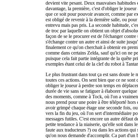
devient vite pesant. Deux mauvaises habitudes 
davantage, la première, c'est d'obliger le joueur 
que ce soit pour pouvoir avancer, comme par e
est obligé de revenir à la dernière salle, ou pour
entrevu mais pas pris. La seconde habitude, c'es
de troc par laquelle on obtient un objet d'absolu
façon de se le procurer est de l'échanger contre
s'échange contre un autre et ainsi de suite jusqu
finalement ce qu'on cherchait à obtenir en premi
comme dans certains Zelda, sauf qu'ici on ne peu
puisque cela fait partie intégrante de la quête pri
exemples étant celui de la clef du robot à Tantar
Le plus frustrant dans tout ça est sans doute le
toutes ces actions. On sent bien que ce ne sont 
obliger le joueur à perdre son temps en déplace
durée de vie sans se fatiguer à élaborer quelque 
des moments, comme à Tock, où l'on a vraiment
nous prend pour une poire à être téléporté hors
avoir grimpé chaque étage une seconde fois, ou
vers la fin du jeu, où l'on sert d'intermédiaire p
messages futiles. C'est encore un autre défaut d
petite tendance à la niaiserie, qu'elle soit dans le
faute aux traducteurs ?) ou dans les actions qui
qu'on nous demande d'accomplir. Ca part d'un 