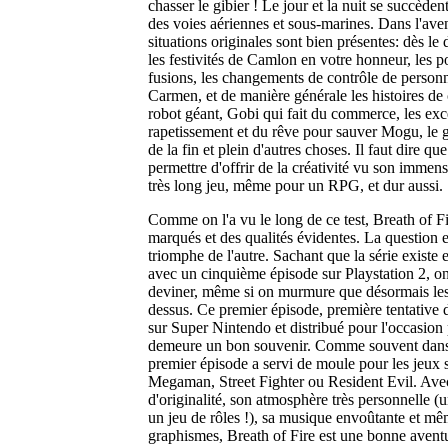
chasser le gibier ! Le jour et la nuit se succèdent 
des voies aériennes et sous-marines. Dans l'ave
situations originales sont bien présentes: dès le 
les festivités de Camlon en votre honneur, les 
fusions, les changements de contrôle de person
Carmen, et de manière générale les histoires de 
robot géant, Gobi qui fait du commerce, les exc
rapetissement et du rêve pour sauver Mogu, le 
de la fin et plein d'autres choses. Il faut dire qu
permettre d'offrir de la créativité vu son immensi
très long jeu, même pour un RPG, et dur aussi.
Comme on l'a vu le long de ce test, Breath of Fi
marqués et des qualités évidentes. La question e
triomphe de l'autre. Sachant que la série existe 
avec un cinquième épisode sur Playstation 2, on
deviner, même si on murmure que désormais les 
dessus. Ce premier épisode, première tentati
sur Super Nintendo et distribué pour l'occasion
demeure un bon souvenir. Comme souvent dans
premier épisode a servi de moule pour les jeux su
Megaman, Street Fighter ou Resident Evil. Ave
d'originalité, son atmosphère très personnelle (
un jeu de rôles !), sa musique envoûtante et mêm
graphismes, Breath of Fire est une bonne aventu