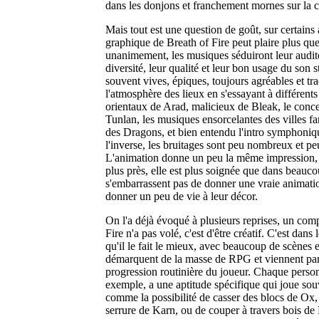
dans les donjons et franchement mornes sur la c
Mais tout est une question de goût, sur certains a
graphique de Breath of Fire peut plaire plus que 
unanimement, les musiques séduiront leur audito
diversité, leur qualité et leur bon usage du son s
souvent vives, épiques, toujours agréables et tr
l'atmosphère des lieux en s'essayant à différents s
orientaux de Arad, malicieux de Bleak, le conce
Tunlan, les musiques ensorcelantes des villes f
des Dragons, et bien entendu l'intro symphoniqu
l'inverse, les bruitages sont peu nombreux et p
L'animation donne un peu la même impression, 
plus près, elle est plus soignée que dans beau
s'embarrassent pas de donner une vraie animatio
donner un peu de vie à leur décor.
On l'a déjà évoqué à plusieurs reprises, un com
Fire n'a pas volé, c'est d'être créatif. C'est dan
qu'il le fait le mieux, avec beaucoup de scènes e
démarquent de la masse de RPG et viennent par
progression routinière du joueur. Chaque perso
exemple, a une aptitude spécifique qui joue sou
comme la possibilité de casser des blocs de Ox,
serrure de Karn, ou de couper à travers bois de 