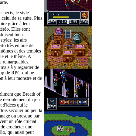
arte.
spects, le style
celui de sa suite. Plus
ire grâce à leur
téréo. Elles sont
aduisent bien
tyles: les airs
rto très enjoué de
antômes et des temples
e et le thème. A
eu remarquables.
mais à y regarder de
coup de RPG qui ne
n à leur monstre et de
pliment que Breath of
s le déroulement du jeu
t d'idées qui le
fois secouer un peu la
nnage ou presque par
vent un rôle crucial
 de crocheter une
Bo, qui aussi peut