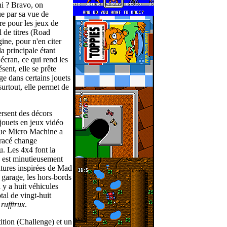
ni ? Bravo, on
e par sa vue de
re pour les jeux de
 de titres (Road
ne, pour n'en citer
la principale étant
'écran, ce qui rend les
ésent, elle se prête
age dans certains jouets
surtout, elle permet de
versent des décors
jouets en jeux vidéo
que Micro Machine a
tracé change
u. Les 4x4 font la
rs est minutieusement
itures inspirées de Mad
n garage, les hors-bords
 y a huit véhicules
al de vingt-huit
n
rufftrux
.
ition (Challenge) et un