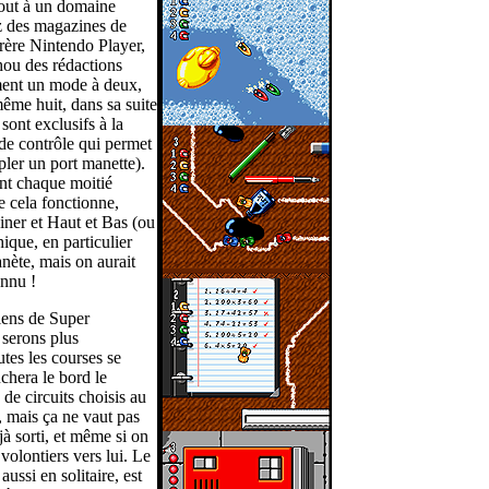
tout à un domaine
ez des magazines de
frère Nintendo Player,
ou des rédactions
ement un mode à deux,
même huit, dans sa suite
ont exclusifs à la
de contrôle qui permet
pler un port manette).
nt chaque moitié
e cela fonctionne,
einer et Haut et Bas (ou
ique, en particulier
anète, mais on aurait
onnu !
piens de Super
serons plus
utes les courses se
chera le bord le
 de circuits choisis au
r, mais ça ne vaut pas
jà sorti, et même si on
volontiers vers lui. Le
aussi en solitaire, est