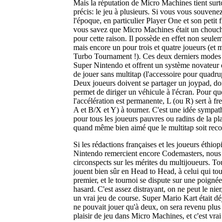
Mais la réputation de Micro Machines tient sur
précis: le jeu à plusieurs. Si vous vous souven
l'époque, en particulier Player One et son petit 
vous savez que Micro Machines était un chouch
pour cette raison. Il possède en effet non seul
mais encore un pour trois et quatre joueurs (et 
Turbo Tournament !). Ces deux derniers modes s
Super Nintendo et offrent un système novateur 
de jouer sans multitap (l'accessoire pour quadru
Deux joueurs doivent se partager un joypad, do
permet de diriger un véhicule à l'écran. Pour qu
l'accélération est permanente, L (ou R) sert à fr
A et B/X et Y) à tourner. C'est une idée sympath
pour tous les joueurs pauvres ou radins de la pl
quand même bien aimé que le multitap soit rec
Si les rédactions françaises et les joueurs éthio
Nintendo remercient encore Codemasters, nous 
circonspects sur les mérites du multijoueurs. To
jouent bien sûr en Head to Head, à celui qui tou
premier, et le tournoi se dispute sur une poignée
hasard. C'est assez distrayant, on ne peut le nie
un vrai jeu de course. Super Mario Kart était dé
ne pouvait jouer qu'à deux, on sera revenu plus 
plaisir de jeu dans Micro Machines, et c'est vrai 