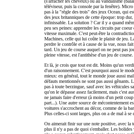
(s'arracher les cheveux) ou au vandalisme (bala
téléviseur, puis la console par la fenêtre). Mic
pas à la "règle des trois" des jeux Ocean, qui es
des jeux britanniques de cette époque: trop dur, 
infinissable. La solution ? Car il y a quand mê
peu ses peines: apprendre les circuits par coeur 
vitesse maximale. C'est peut-être la contradict
Machines, celle qui lui coûte le plaisir de jeu. L
perdre le contrôle et à cause de la vue, nous fait
tard. Un jeu de course auquel on ne peut pas jo
pleine vitesse, est l'antithèse d'un jeu de course.
Et là, je crois que tout est dit. Moins qu'un verdi
d'un raisonnement. C'est pourquoi aussi le mod
mieux: en général, tout le monde joue aussi mal
défauts mentionnés ne sont pas aussi gênants. L'
pas à toute berzingue, sauf avec les véhicules sa
qu'on le dépasse assez facilement, mais c'est aus
ne jamais faire d'erreur (à moins d'un petit cou
part...). Une autre source de mécontentement est
voitures s'accrochent au décor, comme de la bard
Plus celles-ci sont larges, plus on a de mal à se
On aimerait finir sur une note positive, avec la
plus il n'y a pas de quoi s'emballer. Les bolides vo