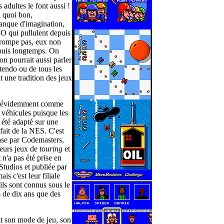
 adultes le font aussi !
 quoi bon,
anque d'imagination,
O qui pullulent depuis
trompe pas, eux non
epuis longtemps. On
n pourrait aussi parler
tendo ou de tous les
t une tradition des jeux
nt évidemment comme
s véhicules puisque les
a été adapté sur une
 fait de la NES. C'est
ase par Codemasters,
leurs jeux de
touring
et
n'a pas été prise en
Studios et publiée par
s c'est leur filiale
 ils sont connus sous le
 de dix ans que des
it son mode de jeu, son