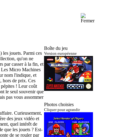
Boîte du jeu
s) les jouets. Parmi ces
Version européenne
ollection, qu'on ne
 par casser à la fin, et
er. Les Micro Machines
ur nom l'indique, et
, hors de prix. Ces
 pépites ! Leur coût
sont le seul souvenir que
rrais pas vous assommer
Photos choisies
Cliquer pour agrandir
affaire. Curieusement,
ère des jeux vidéo et
ent, quel intérêt de
e que les jouets ? Est-
onte de se rouler par