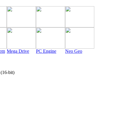
tem
Mega Drive
PC Engine
Neo Geo
6-bit)