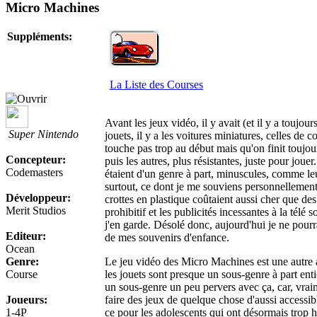
Micro Machines
Suppléments:
La Liste des Courses
Avant les jeux vidéo, il y avait (et il y a toujour
Super Nintendo
jouets, il y a les voitures miniatures, celles de c
touche pas trop au début mais qu'on finit toujours
Concepteur:
puis les autres, plus résistantes, juste pour jou
Codemasters
étaient d'un genre à part, minuscules, comme le
surtout, ce dont je me souviens personnellement
Développeur:
crottes en plastique coûtaient aussi cher que des
Merit Studios
prohibitif et les publicités incessantes à la télé 
j'en garde. Désolé donc, aujourd'hui je ne pou
Editeur:
de mes souvenirs d'enfance.
Ocean
Genre:
Le jeu vidéo des Micro Machines est une autre 
Course
les jouets sont presque un sous-genre à part enti
un sous-genre un peu pervers avec ça, car, vraim
Joueurs:
faire des jeux de quelque chose d'aussi accessibl
1-4P
ce pour les adolescents qui ont désormais trop h