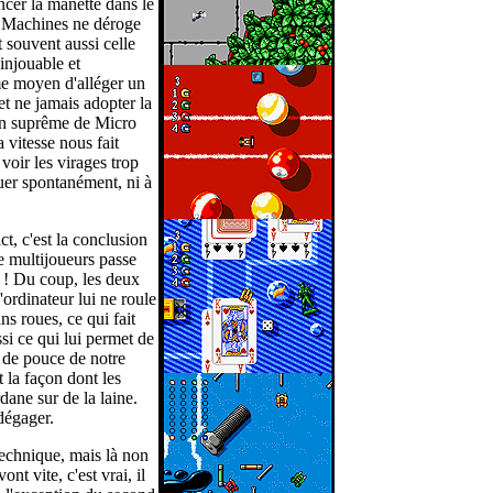
ncer la manette dans le
ro Machines ne déroge
t souvent aussi celle
injouable et
me moyen d'alléger un
et ne jamais adopter la
ion suprême de Micro
a vitesse nous fait
 voir les virages trop
uer spontanément, ni à
ct, c'est la conclusion
e multijoueurs passe
 ! Du coup, les deux
ordinateur lui ne roule
ns roues, ce qui fait
si ce qui lui permet de
p de pouce de notre
 la façon dont les
ane sur de la laine.
 dégager.
 technique, mais là non
nt vite, c'est vrai, il