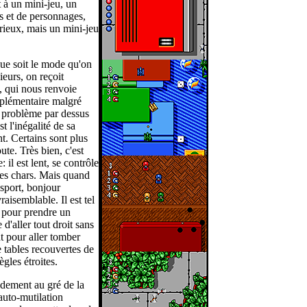
t à un mini-jeu, un
s et de personnages,
érieux, mais un mini-jeu
 que soit le mode qu'on
ieurs, on reçoit
, qui nous renvoie
pplémentaire malgré
re problème par dessus
 l'inégalité de sa
t. Certains sont plus
te. Très bien, c'est
 il est lent, se contrôle
res chars. Mais quand
 sport, bonjour
aisemblable. Il est tel
s pour prendre un
d'aller tout droit sans
nt pour aller tomber
 tables recouvertes de
ègles étroites.
idement au gré de la
'auto-mutilation