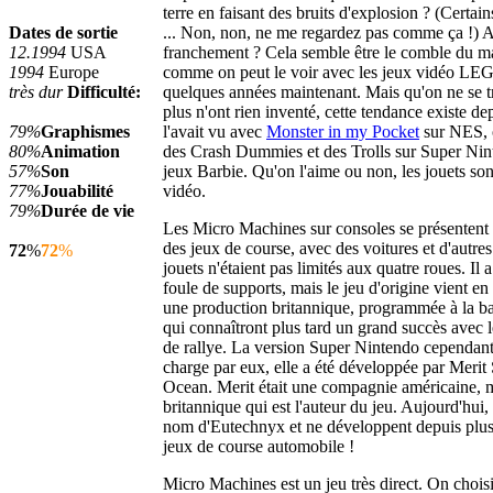
terre en faisant des bruits d'explosion ? (Certains
Dates de sortie
... Non, non, ne me regardez pas comme ça !) A
12.1994
USA
franchement ? Cela semble être le comble du m
1994
Europe
comme on peut le voir avec les jeux vidéo LEG
très dur
Difficulté:
quelques années maintenant. Mais qu'on ne se 
plus n'ont rien inventé, cette tendance existe d
79%
Graphismes
l'avait vu avec
Monster in my Pocket
sur NES, o
80%
Animation
des Crash Dummies et des Trolls sur Super Nin
57%
Son
jeux Barbie. Qu'on l'aime ou non, les jouets son
77%
Jouabilité
vidéo.
79%
Durée de vie
Les Micro Machines sur consoles se présente
des jeux de course, avec des voitures et d'autre
72
%
72
%
jouets n'étaient pas limités aux quatre roues. Il 
foule de supports, mais le jeu d'origine vient en
une production britannique, programmée à la b
qui connaîtront plus tard un grand succès avec 
de rallye. La version Super Nintendo cependant 
charge par eux, elle a été développée par Merit 
Ocean. Merit était une compagnie américaine, mai
britannique qui est l'auteur du jeu. Aujourd'hui,
nom d'Eutechnyx et ne développent depuis plus
jeux de course automobile !
Micro Machines est un jeu très direct. On chois