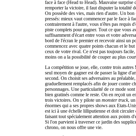
face à face (Head to Head). Mauvaise surprise 
remporter la victoire, il faut disputer la totalité d
On possède des vies, mais rien d'autre. Un bon 
pressés: mieux vaut commencer par le face à f
contrairement à l'autre, vous n'êtes pas requis d'
piste complets pour gagner. Tout ce que vous ave
suffisamment d'écart entre vous et votre adversa
bord de l'écran le premier et recevoir ainsi un 
commencez avec quatre points chacun et le but
ceux de votre rival. Ce n'est pas toujours facile,
moins on a la possibilité de couper au plus court
La compétition se joue, elle, contre trois autre
seul moyen de gagner est de passer la ligne d'a
second. On choisit ses adversaires au préalable,
graduellement remplacés afin de jouer contre c
personnages. Une particularité de ce mode sont
bien gratinés comme le reste. On en reçoit un e
trois victoires. On y pilote un
monster truck
, un
énormes qui a ses propres shows aux Etats-Uni
est ici à une échelle lilliputienne et doit circule
faisant tout spécialement attention aux points d'
Si l'on parvient à traverser ce jardin des supplic
chrono, on nous offre une vie.