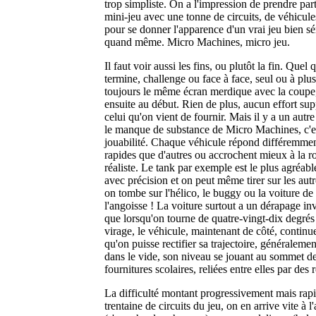
trop simpliste. On a l'impression de prendre par
mini-jeu avec une tonne de circuits, de véhicule
pour se donner l'apparence d'un vrai jeu bien s
quand même. Micro Machines, micro jeu.
Il faut voir aussi les fins, ou plutôt la fin. Quel
termine, challenge ou face à face, seul ou à plus
toujours le même écran merdique avec la coupe
ensuite au début. Rien de plus, aucun effort su
celui qu'on vient de fournir. Mais il y a un aut
le manque de substance de Micro Machines, c'est
jouabilité. Chaque véhicule répond différemmen
rapides que d'autres ou accrochent mieux à la rou
réaliste. Le tank par exemple est le plus agréable:
avec précision et on peut même tirer sur les aut
on tombe sur l'hélico, le buggy ou la voiture de
l'angoisse ! La voiture surtout a un dérapage invr
que lorsqu'on tourne de quatre-vingt-dix degré
virage, le véhicule, maintenant de côté, continue 
qu'on puisse rectifier sa trajectoire, généraleme
dans le vide, son niveau se jouant au sommet de
fournitures scolaires, reliées entre elles par des r
La difficulté montant progressivement mais rap
trentaine de circuits du jeu, on en arrive vite à l