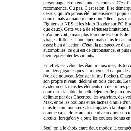
personnage, et on enchaîne les courses. C'est fi
recommence. Ou pas. C'est selon. Il se démarqu
dessus, qui n'a jamais été immensément populai
course mais a quand même donné lieu à pas mal
Fighter sur NES et les Moto Roader sur PC Engi
que deux). Cette vue a de sérieuses limitations, 
qu'on ne voit jamais plus loin que les bords de l
virages difficiles à anticiper, mais dans le cas pr
assez bien à l'action. C'était la perspective d'us
automobiles, ce qui est de circonstance, et puis 
bien représenter les circuits.
En effet, les véhicules étant minuscules, ils tra
familiers gigantesques. Un thème classique des 
(voir de nouveau Monster in my Pocket). Cha
son propre niveau, décliné en trois circuits. Le 
évidemment, mais les éléments du décor très pe
course sur la table du petit déjeuner (le parcou
délimité par des Cheerios), les
warriors
, des vo
Max, entre les boulons et les taches d'huile d'u
dans le bain mousseux, les buggies à la plage. Il
comme ça, et donc autant de niveaux pour un tot
circuits, lorsqu'on y ajoute les courses bonus e
Seul, on a le choix entre deux modes: la compét