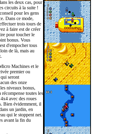
dans les deux cas, pour
es circuits à la suite !
conseil pour les gens
ace. Dans ce mode,
effectuer trois tours de
z à faire est de créer
ire pour toucher le
point bonus. Vous
 est d'empocher tous
 loin de là, mais au
.
s Micro Machines et le
rrivée premier ou
 qui seront
hacun des onze
 les niveaux bonus,
n récompense toutes les
 4x4 avec des roues
s. Bien évidemment, il
r dans un jardin, en
eau qui le stoppent net.
es avant la fin du