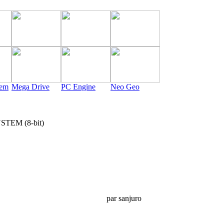
tem
Mega Drive
PC Engine
Neo Geo
EM (8-bit)
par sanjuro