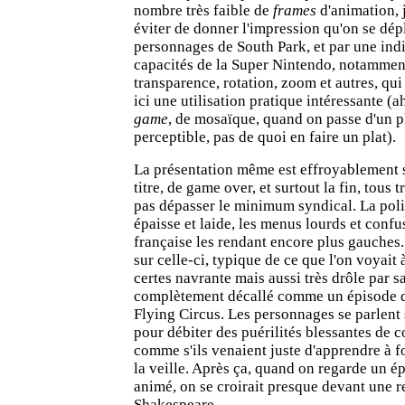
nombre très faible de
frames
d'animation, 
éviter de donner l'impression qu'on se d
personnages de South Park, et par une indi
capacités de la Super Nintendo, notamment
transparence, rotation, zoom et autres, qui
ici une utilisation pratique intéressante (ah
game
, de mosaïque, quand on passe d'un pl
perceptible, pas de quoi en faire un plat).
La présentation même est effroyablement s
titre, de game over, et surtout la fin, tous t
pas dépasser le minimum syndical. La poli
épaisse et laide, les menus lourds et confus
française les rendant encore plus gauches.
sur celle-ci, typique de ce que l'on voyait 
certes navrante mais aussi très drôle par sa
complètement décallé comme un épisode 
Flying Circus. Les personnages se parlent
pour débiter des puérilités blessantes de c
comme s'ils venaient juste d'apprendre à 
la veille. Après ça, quand on regarde un é
animé, on se croirait presque devant une r
Shakespeare.