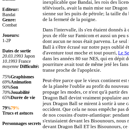
inexplicable que Bandai, les rois des lice
télévisuels, avait la main mise sur Dragon
Editeur:
sienne sur les puits de pétrole; la taille d
Bandai
de la fermeté de la poigne.
Genre:
Combat
Dans l'intervalle, ils s'en étaient donnés à
Joueurs:
jeux de rôle sur Famicom et aussi un peu
1-2P
dont aucun ne nous était parvenu. Le seu
Ball à s'être écrasé sur notre pays oublié é
Dates de sortie
d'aventure tout moche et tout pourri,
Le S
20.03.1993
Japon
dans les années 80 sur NES, qui en dépit de
10.1993
France
pourriture avait tout de même jeté les fan
moyenne
Difficulté:
transe proche de l'apoplexie.
75%
Graphismes
Peut-être parce que le vieux continent est 
69%
Animation
de la planète l'oublie au profit du nouveau 
90%
Son
propage les modes, ce n'est qu'à partir de
70%
Jouabilité
65%
Durée de vie
Dragon Ball devint vraiment populaire aux
jeux Dragon Ball se mirent à sortir à une 
79
%
79
%
occident. Que cela ne nous empêche pas d
Trucs et astuces
de nos cousins d'outre-atlantique: pendan
s'extasiaient devant les Bisounours, nous 
Personnages secrets
devant Dragon Ball ET les Bisounours, ce 