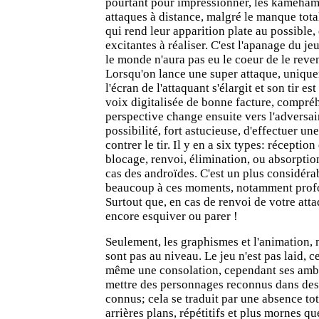
pourtant pour impressionner, les kameham
attaques à distance, malgré le manque tota
qui rend leur apparition plate au possible
excitantes à réaliser. C'est l'apanage du je
le monde n'aura pas eu le coeur de le reven
Lorsqu'on lance une super attaque, unique
l'écran de l'attaquant s'élargit et son tir 
voix digitalisée de bonne facture, compré
perspective change ensuite vers l'adversair
possibilité, fort astucieuse, d'effectuer u
contrer le tir. Il y en a six types: réceptio
blocage, renvoi, élimination, ou absorptio
cas des androïdes. C'est un plus considéra
beaucoup à ces moments, notamment profo
Surtout que, en cas de renvoi de votre att
encore esquiver ou parer !
Seulement, les graphismes et l'animation, n
sont pas au niveau. Le jeu n'est pas laid, ce
même une consolation, cependant ses ambit
mettre des personnages reconnus dans de
connus; cela se traduit par une absence tota
arrières plans, répétitifs et plus mornes qu