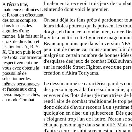
finalement à recevoir trois jeux de combat
A l'écran titre,
Nintendo dont voici le premier.
maintenez enfoncés L
et R tout en effectuant
On sait déjà les fans prêts à pardonner tou
des tours complets
dans le sens des
leurs idoles pourvu qu'ils puissent les tou
aiguilles d'une
doigts, eh bien, cela tombe bien, car ce D
montre, à la fois sur la
invite à mettre cette hypocrite magnanimit
croix de direction et
Beaucoup moins que dans la version NES p
les boutons A, B, Y,
peu tout de même car nous sommes loin de
X. Un son puis le cri
malgré un certain nombre de bonnes idées.
de Goku confirmeront
d'esquisse des jeux de combat DBZ suivan
respectivement que
sur le modèle Street Fighter, avec une pers
vous avez obtenu la
création d'Akira Toriyama.
possibilité de
sélectionner les
Le dessin animé se caractérise par des com
mêmes personnages
et l'accès aux cinq
des personnages à la force surhumaine, qu
personnages cachés,
envoyer des flots d'énergie meurtriers de 
en mode Combat.
rend l'aire de combat traditionnelle trop pe
donc décidé d'avoir recours à un système 
quoiqu'on en dise: un split screen. Dès qu
s'éloignent trop l'un de l'autre, l'écran se 
chaque personnage dans sa moitié. Mais c
d'autres jeux, le split screen est ici dynam