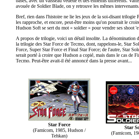
bases, avec un vaisseau vedette et des ennemis différents. Vanis
avouée de Soldier Blade, on y retrouve les mêmes intervenants
Bref, rien dans l'histoire ne lie les jeux de la soi-disant trilog
les rapproche, et encore, peut-être moins qu'on pourrait le croir
Hudson Soft se sert du mot « soldier » pour vendre ses shoot '
A propos de trilogie, voici un détail insolite. La dénomination 
la trilogie des Star Force de Tecmo, dont, rappelons-le, Star Sol
Force, Super Star Force et Final Star Force; de l'autre, Star Sol
serait porté à croire que Hudson a copié, mais dans le cas de Fin
Tecmo. Peut-être avait-il été annoncé dans la presse avant...
Star Force
Star So
(Famicom, 1985, Hudson /
(Famicom, 19
Tehkan)