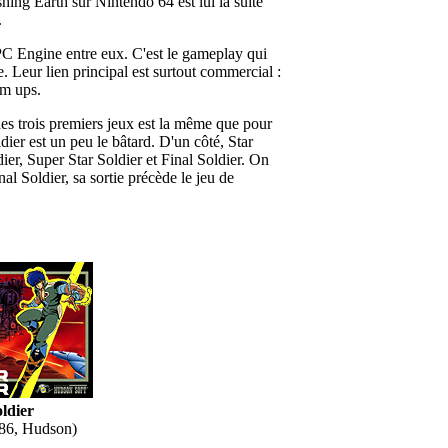
hing Earth sur Nintendo 64 est lui la suite
.
ie PC Engine entre eux. C'est le gameplay qui
e. Leur lien principal est surtout commercial :
em ups.
des trois premiers jeux est la même que pour
dier est un peu le bâtard. D'un côté, Star
dier, Super Star Soldier et Final Soldier. On
al Soldier, sa sortie précède le jeu de
ldier
86, Hudson)