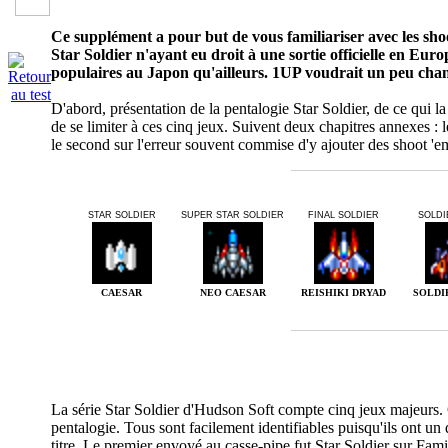
Ce supplément a pour but de vous familiariser avec les sh
Star Soldier n'ayant eu droit à une sortie officielle en Euro
populaires au Japon qu'ailleurs. 1UP voudrait un peu chan
D'abord, présentation de la pentalogie Star Soldier, de ce qui la
de se limiter à ces cinq jeux. Suivent deux chapitres annexes : le
le second sur l'erreur souvent commise d'y ajouter des shoot 'em
STAR SOLDIER
SUPER STAR SOLDIER
FINAL SOLDIER
SOLDI
CAESAR
NEO CAESAR
REISHIKI DRYAD
SOLDI
La série Star Soldier d'Hudson Soft compte cinq jeux majeurs
pentalogie. Tous sont facilement identifiables puisqu'ils ont un 
titre. Le premier envoyé au casse-pipe fut Star Soldier sur Fami