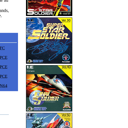
ie au
ands,
e.
FC
PCE
PCE
PCE
N64