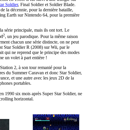
ar Soldier
, Final Soldier et Soldier Blade.
de la décennie, pour la dernière bataille,
ing Earth sur Nintendo 64, pour la première
a série principale, mais ils ont tort. Le
2
OM
, un jeu parodique. Pour la même raison
rment chacun une série distincte, on ne peut
t Star Soldier R (2008) sur Wii, par le
ait qui ne reprend que le principe des modes
 un volet à part entière !
tation 2, à son tour remanié pour la
itres du Summer Caravan et donc Star Soldier,
nce, et une autre avec les jeux 2D de la
éphones portables.
i en 1990 six mois après Super Star Soldier, ne
crolling horizontal.