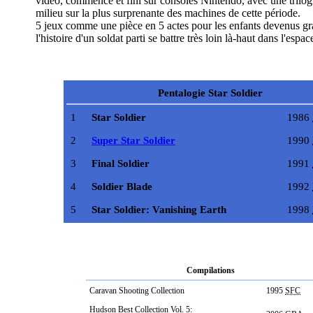
vidéo, commencé et fini sur consoles Nintendo, avec une trilog
milieu sur la plus surprenante des machines de cette période.
5 jeux comme une pièce en 5 actes pour les enfants devenus gr
l'histoire d'un soldat parti se battre très loin là-haut dans l'espac
Pentalogie Star Soldier
1
Star Soldier
1986
2
Super Star Soldier
1990
3
Final Soldier
1991
4
Soldier Blade
1992
5
Star Soldier: Vanishing Earth
1998
Compilations
Caravan Shooting Collection
1995
SFC
Hudson Best Collection Vol. 5: