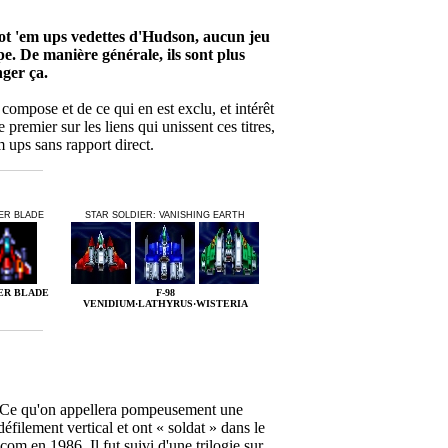
oot 'em ups vedettes d'Hudson, aucun jeu
pe. De manière générale, ils sont plus
ger ça.
 compose et de ce qui en est exclu, et intérêt
 premier sur les liens qui unissent ces titres,
 ups sans rapport direct.
ER BLADE
STAR SOLDIER: VANISHING EARTH
ER BLADE
F-98
VENIDIUM·LATHYRUS·WISTERIA
. Ce qu'on appellera pompeusement une
défilement vertical et ont « soldat » dans le
com en 1986. Il fut suivi d'une trilogie sur