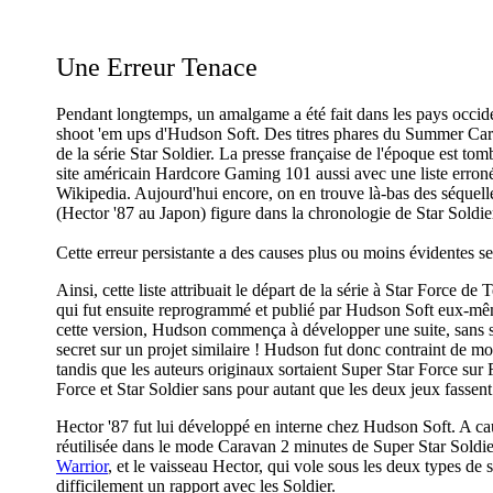
Une Erreur Tenace
Pendant longtemps, un amalgame a été fait dans les pays occiden
shoot 'em ups d'Hudson Soft. Des titres phares du Summer Cara
de la série Star Soldier. La presse française de l'époque est to
site américain Hardcore Gaming 101 aussi avec une liste erronée
Wikipedia. Aujourd'hui encore, on en trouve là-bas des séquelle
(Hector '87 au Japon) figure dans la chronologie de Star Soldie
Cette erreur persistante a des causes plus ou moins évidentes se
Ainsi, cette liste attribuait le départ de la série à Star Force 
qui fut ensuite reprogrammé et publié par Hudson Soft eux-m
cette version, Hudson commença à développer une suite, sans sa
secret sur un projet similaire ! Hudson fut donc contraint de mo
tandis que les auteurs originaux sortaient Super Star Force sur 
Force et Star Soldier sans pour autant que les deux jeux fassen
Hector '87 fut lui développé en interne chez Hudson Soft. A ca
réutilisée dans le mode Caravan 2 minutes de Super Star Soldier
Warrior
, et le vaisseau Hector, qui vole sous les deux types de s
difficilement un rapport avec les Soldier.