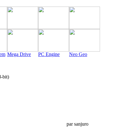
tem
Mega Drive
PC Engine
Neo Geo
bit)
par sanjuro