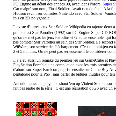
PC Engine au début des années 90, avec, dans l'ordre,
Super St
Car malgré son nom, Final Soldier n'avait rien de final. A la fin 
Hudson revint sur consoles Nintendo avec Star Soldier: Vanish
fois en 3D polygonale.
Il existe d'autres jeux Star Soldier. Wikipedia en rajoute deux à l
premier est Star Parodier (1992) sur PC Engine Super CD-R
qu'on ne met pas les jeux Parodius et Gradius ensemble, qui fo
pas compter Star Parodier au sein des Star Soldier. Le second es
WiiWare, son service de téléchargement. C'est un mini-jeu en f
2 et 5 minutes. On ne peut pas sérieusement le considérer comme
Il y a eu aussi un remake du premier jeu sur GameCube et PlayS
PlayStation Portable; une compilation avec les trois premiers t
d'abord sur Super Famicom, reprise ensuite sur Game Boy Adva
pentalogie pour la PSP; sans parler de bidules inutiles pour tél
Attention aussi au piège : le shoot 'em up Violent Soldier, sort
fait pas partie de la série ! C'est une réalisation d'IGS avec un s