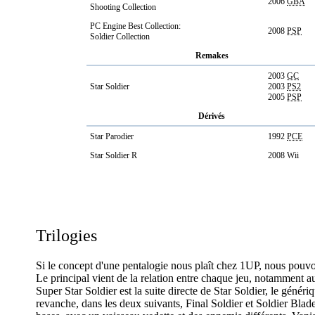
2006
GBA
Shooting Collection
PC Engine Best Collection:
2008
PSP
Soldier Collection
Remakes
2003
GC
Star Soldier
2003
PS2
2005
PSP
Dérivés
Star Parodier
1992
PCE
Star Soldier R
2008 Wii
Trilogies
Si le concept d'une pentalogie nous plaît chez 1UP, nous pouvo
Le principal vient de la relation entre chaque jeu, notamment au
Super Star Soldier est la suite directe de Star Soldier, le génér
revanche, dans les deux suivants, Final Soldier et Soldier Blade