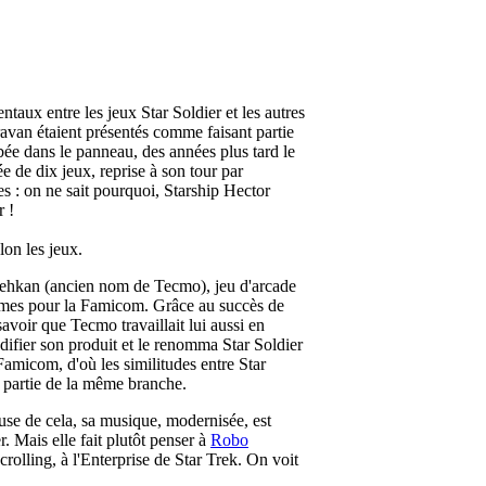
taux entre les jeux Star Soldier et les autres
van étaient présentés comme faisant partie
mbée dans le panneau, des années plus tard le
 de dix jeux, reprise à son tour par
s : on ne sait pourquoi, Starship Hector
r !
lon les jeux.
de Tehkan (ancien nom de Tecmo), jeu d'arcade
êmes pour la Famicom. Grâce au succès de
voir que Tecmo travaillait lui aussi en
difier son produit et le renomma Star Soldier
Famicom, d'où les similitudes entre Star
t partie de la même branche.
use de cela, sa musique, modernisée, est
. Mais elle fait plutôt penser à
Robo
crolling, à l'Enterprise de Star Trek. On voit