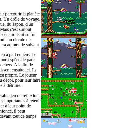
ir parcourir la planète
n. Un drôle de voyage,
ue, du Japon, d'un
 Mais c'est surtout
cénario écrit sur un
ù l'on circule de
era au monde suivant.
jeu à part entière. Le
 une espèce de parc
rochers. A la fin de
sent ensuite ici. Ils
est propre. Le joueur
u décor, pour leur faire
s à détruire.
rable jeu de réflexion,
s importantes à retenir
er à leur point de
nfoncé, il peut
e devant tout ce temps