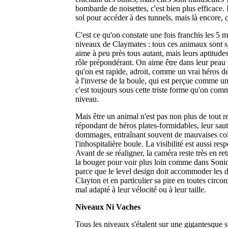
bombarde de noisettes, c'est bien plus efficace. I
sol pour accéder à des tunnels, mais là encore, c
C'est ce qu'on constate une fois franchis les 5 
niveaux de Claymates : tous ces animaux sont s
aime à peu près tous autant, mais leurs aptitude
rôle prépondérant. On aime être dans leur peau 
qu'on est rapide, adroit, comme un vrai héros d
à l'inverse de la boule, qui est perçue comme une
c'est toujours sous cette triste forme qu'on com
niveau.
Mais être un animal n'est pas non plus de tout r
répondant de héros plates-formidables, leur saut
dommages, entraînant souvent de mauvaises colli
l'inhospitalière boule. La visibilité est aussi re
Avant de se réaligner, la caméra reste très en ret
la bouger pour voir plus loin comme dans Sonic
parce que le level design doit accommoder les 
Clayton et en particulier sa pire en toutes circon
mal adapté à leur vélocité ou à leur taille.
Niveaux Ni Vaches
Tous les niveaux s'étalent sur une gigantesque