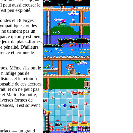
l peut aussi creuser le
'est peu exploité.
mondes et 18 larges
ympa­thiques, on les
s ne tiennent pas un
parce qu'on y est bien,
e jeux de plates-formes,
 pénalité. D'ailleurs,
mence et termine le
epos. Même s'ils ont le
 n'inflige pas de
sions et le retour à
sponsable de ces accrocs.
rait, et on ne peut pas
 et Mario. En outre,
diverses formes de
stances, il est souvent
 surface — un grand