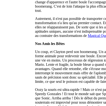
change d'apparence et l'autre boule l'accompagn
boomerang. C'est de loin l'attaque la plus efficac
tout.
Autrement, il n'est pas possible de transporter c
transformation n'a lieu qu'au premier contact. Et
elles ne réapparaissent pas. De sorte que si les
aptitudes uniques, aucune n'est indis­pensable po
au contraire des transfor­mations de
Magical Qu
Nos Amis les Bêtes
Un coup, et Clayton perd son boomerang. Un autr
forme animale pour redevenir une boule. Encore u
une vie en moins. Un processus de régression i
Mario. Lente et fragile, la boule bleue a quan
avantages. Quand elle re­tombe, elle s'écrase mo
interrompt le mou­vement mais offre de l'aplomb 
sauts de précision sont donc sa spécialité. Elle 
limite, ce que seul le poisson est capable de fair
Oozy la souris est ultra-rapide ! Mais ce n'est pa
Speedy Gonzales ! Et tout le monde sait que Sp
que Sonic. Arriba arriba ! Dès le début du prem
souterrain est improvisé pour nous démontrer sa 