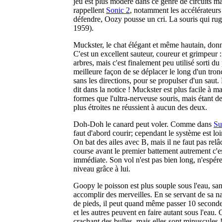
jeu est plus modéré dans ce genre de circuits ma
rappellent
Sonic 2
, notamment les accélérateurs 
défendre, Oozy pousse un cri. La souris qui rugi
1959).
Muckster, le chat élégant et même hautain, donn
C'est un excellent sauteur, coureur et grimpeur :
arbres, mais c'est finalement peu utilisé sorti d
meilleure façon de se déplacer le long d'un tronc
sans les directions, pour se propulser d'un saut
dit dans la notice ! Muckster est plus facile à ma
formes que l'ultra-nerveuse souris, mais étant d
plus étroites ne réussient à aucun des deux.
Doh-Doh le canard peut voler. Comme dans
Su
faut d'abord courir; cependant le système est loin 
On bat des ailes avec B, mais il ne faut pas rel
course avant le premier battement autrement c'e
immédiate. Son vol n'est pas bien long, n'espére
niveau grâce à lui.
Goopy le poisson est plus souple sous l'eau, sa
accomplir des merveilles. En se servant de sa 
de pieds, il peut quand même passer 10 second
et les autres peuvent en faire autant sous l'eau
crachant des bulles, mais elles sont minuscules