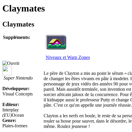
Claymates
Claymates
Suppléments:
Niveaux et Warp Zones
Le père de Clayton a mis au point le sérum « c
Super Nintendo
de changer les êtres vivants en pâte à modeler. I
personnage de jeux vidéo des années 90 pour vo
Développeur:
pareil. Mais aussitôt terminée, son invention es
Visual Concepts
sorcier africain jaloux de la concurrence. Pour êt
il kidnappe aussi le professeur Putty et change
Editeur:
pâte. C'est ce qu'on appelle une journée réussie.
Interplay
(EU)
Ocean
Clayton a les nerfs en boule, le reste de sa pers
Genre:
rouler sa bosse pour sauver, dans le désordre, le
Plates-formes
même. Roulez jeunesse !