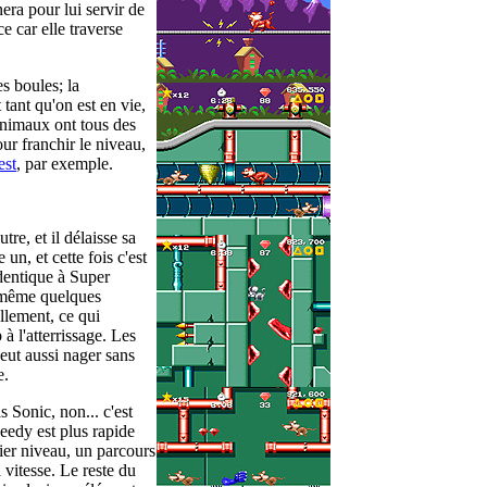
era pour lui servir de
e car elle traverse
es boules; la
 tant qu'on est en vie,
 animaux ont tous des
ur franchir le niveau,
est
, par exemple.
e, et il délaisse sa
n, et cette fois c'est
dentique à Super
d même quelques
llement, ce qui
à l'atterrissage. Les
peut aussi nager sans
e.
s Sonic, non... c'est
eedy est plus rapide
ier niveau, un parcours
vitesse. Le reste du