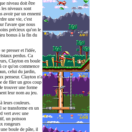
ue niveau doit être
 les niveaux sont
pas avoir par un ennemi
rdre une vie, c'est
our l'avare que nous
oins précieux qu'on le
jeu bonus à la fin du
se presser et l'idée,
ristaux perdus. Ca
eurs, Clayton en boule
u'à ce qu'on commence
un, celui du jardin,
ux penseur. Clayton n'a
le de filer un gros coup
de trouver une forme
nent leur nom au jeu.
 à leurs couleurs.
l se transforme en un
rd vert avec une
tif, un poisson
ux rongeurs
une boule de pâte, il