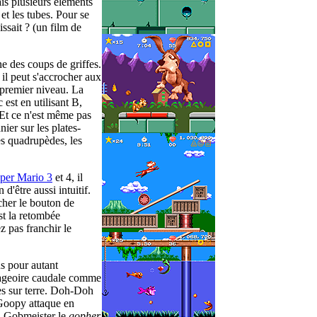
is plusieurs éléments
et les tubes. Pour se
ssait ? (un film de
e des coups de griffes.
 il peut s'accrocher aux
u premier niveau. La
 est en utilisant B,
. Et ce n'est même pas
nier sur les plates-
es quadrupèdes, les
per Mario 3
et 4, il
d'être aussi intuitif.
âcher le bouton de
st la retombée
z pas franchir le
ns pour autant
nageoire caudale comme
es sur terre. Doh-Doh
. Goopy attaque en
 ! Gobmeister le
gopher