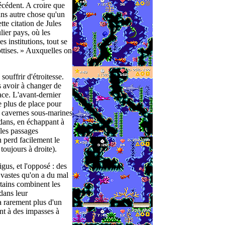
récédent. A croire que
ans autre chose qu'un
te citation de Jules
ier pays, où les
 institutions, tout se
sottises. » Auxquelles on
ouffrir d'étroitesse.
s avoir à changer de
ce. L'avant-dernier
e plus de place pour
s cavernes sous-marines
edans, en échappant à
les passages
n perd facilement le
toujours à droite).
gus, et l'opposé : des
 vastes qu'on a du mal
ertains combinent les
dans leur
a rarement plus d'un
nt à des impasses à