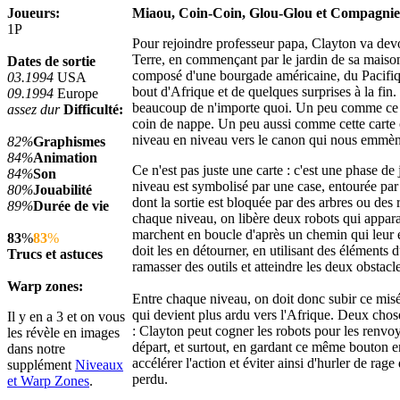
Joueurs:
Miaou, Coin-Coin, Glou-Glou et Compagnie
1P
Pour rejoindre professeur papa, Clayton va devo
Terre, en commençant par le jardin de sa maiso
Dates de sortie
composé d'une bourgade américaine, du Pacifiq
03.1994
USA
bout d'Afrique et de quelques surprises à la fin.
09.1994
Europe
beaucoup de n'importe quoi. Un peu comme ce s
assez dur
Difficulté:
coin de nappe. Un peu aussi comme cette carte o
niveau en niveau vers le canon qui nous emmèn
82%
Graphismes
84%
Animation
Ce n'est pas juste une carte : c'est une phase de 
84%
Son
niveau est symbolisé par une case, entourée par
80%
Jouabilité
dont la sortie est bloquée par des arbres ou des 
89%
Durée de vie
chaque niveau, on libère deux robots qui apparais
marchent en boucle d'après un chemin qui leur 
83
%
83
%
doit les en détourner, en utilisant des éléments d
Trucs et astuces
ramasser des outils et atteindre les deux obstacle
Warp zones:
Entre chaque niveau, on doit donc subir ce misé
qui devient plus ardu vers l'Afrique. Deux chose
Il y en a 3 et on vous
: Clayton peut cogner les robots pour les renvoy
les révèle en images
départ, et surtout, en gardant ce même bouton e
dans notre
accélérer l'action et éviter ainsi d'hurler de rag
supplément
Niveaux
perdu.
et Warp Zones
.