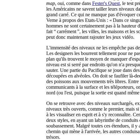
map
, oui, comme dans
Fester's Quest
, le test p
les Américains ne savent tailler leurs niveaux d
grand carré. Ce qui ne manque pas d'évoquer cet
Verne à propos des Etats-Unis : « Dans ce singul
hommes ne sont certainement pas à la hauteur des
fait “ carrément ”, les villes, les maisons et les 
peut donc maintenant rajouter les jeux vidéo.
L'immensité des niveaux ne les empêche pas de s
Les designers les bourrent tellement pour ne pa
plan qu'ils trouvent le moyen de manquer d'espa
niveau est si serré par endroits qu'on n'a presqu
sauter. Une partie du Pacifique se joue dans de
découpées en alvéoles. On doit se faufiler là-d
des poissons aux mouvements très libres. Entre 
communicants à la surface et les téléporteurs, o
nord (ou l'est, puisque la sortie est quand même 
On se retrouve avec des niveaux surchargés, exi
niveaux très ouverts, comme le premier, mais si
à les visualiser en esprit et à s'y reconnaître. C
deux styles, en ayant un labyrinthe de conduits 
soubassement. Malgré toutes ces étendues, il y 
chemin qui mène à l'arrivée, les autres conduisa
trésors.