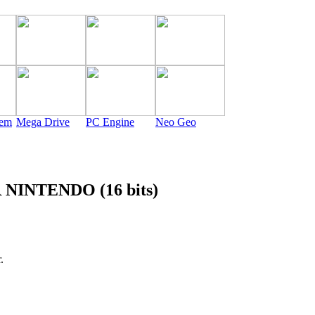
tem
Mega Drive
PC Engine
Neo Geo
INTENDO (16 bits)
.