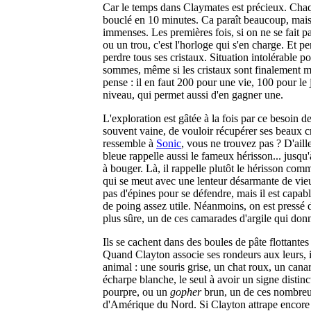
Car le temps dans Claymates est précieux. Chaq
bouclé en 10 minutes. Ca paraît beaucoup, mais
immenses. Les premières fois, si on ne se fait 
ou un trou, c'est l'horloge qui s'en charge. Et pe
perdre tous ses cristaux. Situation intolérable p
sommes, même si les cristaux sont finalement m
pense : il en faut 200 pour une vie, 100 pour le 
niveau, qui permet aussi d'en gagner une.
L'exploration est gâtée à la fois par ce besoin de 
souvent vaine, de vouloir récupérer ses beaux c
ressemble à
Sonic
, vous ne trouvez pas ? D'aill
bleue rappelle aussi le fameux hérisson... jusq
à bouger. Là, il rappelle plutôt le hérisson comm
qui se meut avec une lenteur désarmante de vie
pas d'épines pour se défendre, mais il est capab
de poing assez utile. Néanmoins, on est pressé 
plus sûre, un de ces camarades d'argile qui don
Ils se cachent dans des boules de pâte flottantes
Quand Clayton associe ses rondeurs aux leurs, i
animal : une souris grise, un chat roux, un cana
écharpe blanche, le seul à avoir un signe distinc
pourpre, ou un
gopher
brun, un de ces nombre
d'Amérique du Nord. Si Clayton attrape encore 